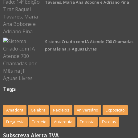
Tavares, Maria Ana Bobone e Adriano Pina
Sistema Criado com IA Atende 700 Chamadas
por Mês na JF Águas Livres
Tags
Amadora
Celebra
Recreios
Aniversário
Exposição
Freguesia
Torneio
Autarquia
Encosta
Escolas
Subscreva Alerta TVA