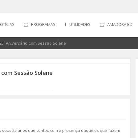
OTÍCIAS
PROGRAMAS
UTILIDADES
AMADORA BD
25º Aniversário Com Sessão Solene
o com Sessão Solene
s seus 25 anos que contou com a presença daqueles que fazem