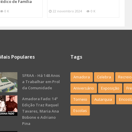
édico de Família
0 K
22 novembro 2024
0 K
Mais Populares
Tags
SFRAA - Há 148 Anos
Amadora
Celebra
Recreio
a Trabalhar em Prol
da Comunidade
Aniversário
Exposição
Fr
Amadora Fado: 14ª
Torneio
Autarquia
Encost
Edição Traz Raquel
Escolas
Tavares, Maria Ana
Bobone e Adriano
Pina