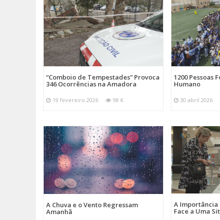
“Comboio de Tempestades” Provoca
1200 Pessoas 
346 Ocorrências na Amadora
Humano
19 fevereiro 2026
98 K
30 abril 2026
A Importância
A Chuva e o Vento Regressam
Face a Uma Si
Amanhã