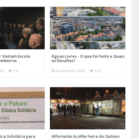
 Visitam Escola
Águas Livres - O que foi Feito e Quais
ombeiros
os Desafios?
025
0 K
04 setembro 2025
13 K
nica Solidária para
Alfornelos Acolhe Feira de Outono