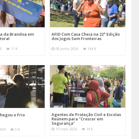
ira da Brandoa em
AFID Com Casa Cheia na 22ª Edição
toral
dos Jogos Sem Fronteiras
5
11 K
08 junho 2026
164 K
Agentes de Proteção Civil e Escolas
hegou o Frio
Reúnem para "Crescer em
Segurança"
15 maio 2026
74 K
024
0 K