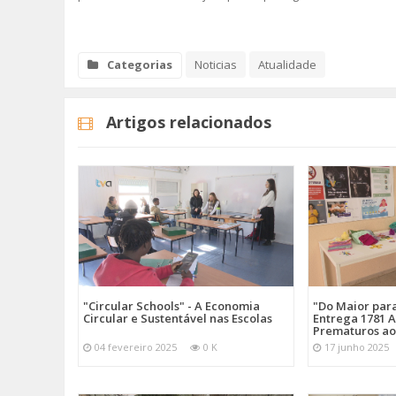
SOMOS TODOS EUROPEUS
Categorias
Noticias
Atualidade
ENCONTROS IMAGINÁRIOS
AMADORA LIGA À RESILIÊNCIA
Artigos relacionados
VEMOS OUVIMOS E LEMOS
(RE) PENSAMENTOS
ECOMOVE-TE
HISTÓRIAS DE ABRIL
"Circular Schools" - A Economia
"Do Maior par
Circular e Sustentável nas Escolas
Entrega 1781 A
Prematuros ao
04 fevereiro 2025
0 K
17 junho 2025