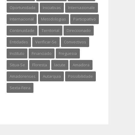
Oportunidade
Iniciativas
Internazionale
Internacional
Metodologias
Participativo
Continuidade
Territorial
Direccionado
Entidades
Verificar-Se
Convectivos
Instituto
Financiado
Freguesia
Situa-Se
Floresta
Iacute
Amadora
Amadorenses
Autarquia
Possibilidade
Sexta-Feira