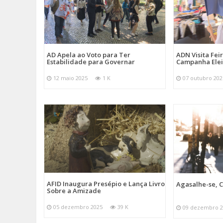
AD Apela ao Voto para Ter
ADN Visita Fe
Estabilidade para Governar
Campanha Elei
12 maio 2025
1 K
07 outubro 202
AFID Inaugura Presépio e Lança Livro
Agasalhe-se, C
Sobre a Amizade
05 dezembro 2025
39 K
09 dezembro 2