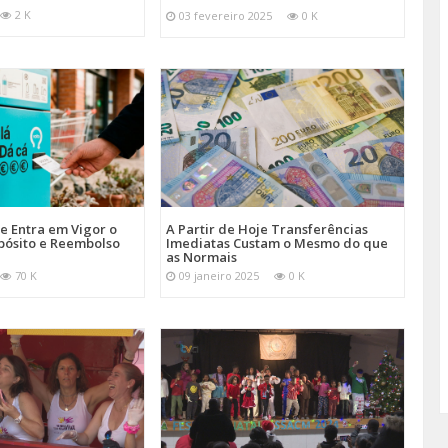
2 K
03 fevereiro 2025
0 K
je Entra em Vigor o
A Partir de Hoje Transferências
pósito e Reembolso
Imediatas Custam o Mesmo do que
as Normais
70 K
09 janeiro 2025
0 K