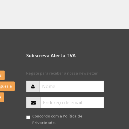
Subscreva Alerta TVA
Registe para receber a nossa newsletter!
s
eguesia
a
Concordo com a
Política de
Privacidade
.