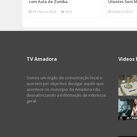
com Aula de Zumba
Utentes Sem M
09 março 2026
90 K
04 abril 2025
TV Amadora
Videos 
Somos um órgão de comunicação local e
que tem por objectivo divulgar aquilo que
acontece no município da Amadora não
desvalorizando a informação de interesse
geral.