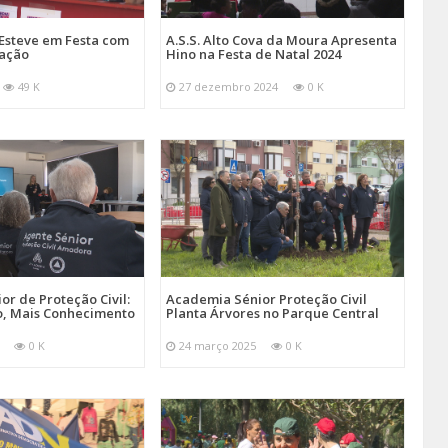
Esteve em Festa com
A.S.S. Alto Cova da Moura Apresenta
mação
Hino na Festa de Natal 2024
49 K
27 dezembro 2024
0 K
r de Proteção Civil:
Academia Sénior Proteção Civil
, Mais Conhecimento
Planta Árvores no Parque Central
0 K
24 março 2025
0 K