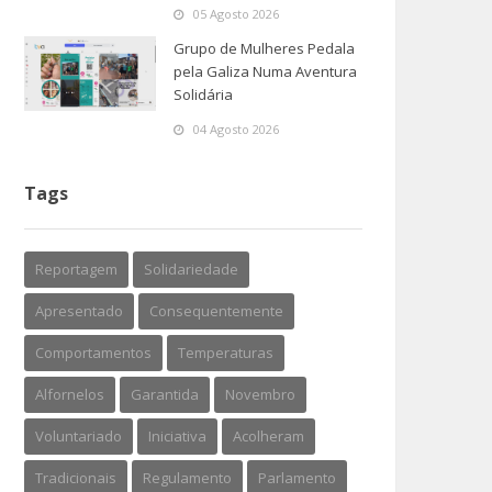
05 Agosto 2026
Grupo de Mulheres Pedala
pela Galiza Numa Aventura
Solidária
04 Agosto 2026
Tags
Reportagem
Solidariedade
Apresentado
Consequentemente
Comportamentos
Temperaturas
Alfornelos
Garantida
Novembro
Voluntariado
Iniciativa
Acolheram
Tradicionais
Regulamento
Parlamento