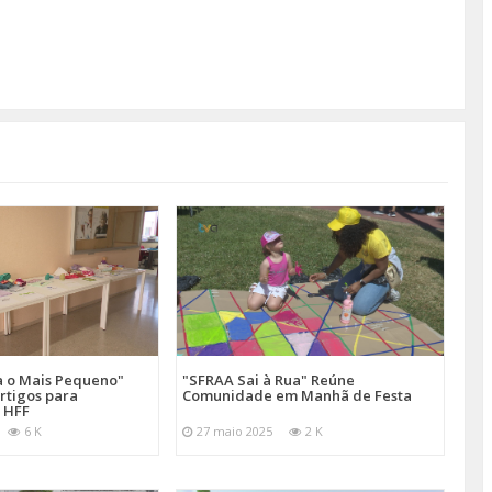
a o Mais Pequeno"
"SFRAA Sai à Rua" Reúne
rtigos para
Comunidade em Manhã de Festa
 HFF
6 K
27 maio 2025
2 K