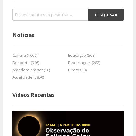
Noticias
Cultura (1666)
Educação (568)
Desporto (946)
Reportagem (282)
Amadora em set (16)
Diretos (0)
Atualidade (3850)
Videos Recentes