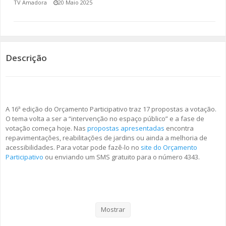
TV Amadora
20 Maio 2025
SOMOS TODOS EUROPEUS
ENCONTROS IMAGINÁRIOS
Descrição
AMADORA LIGA À RESILIÊNCIA
VEMOS OUVIMOS E LEMOS
A 16ª edição do Orçamento Participativo traz 17 propostas a votação.
(RE) PENSAMENTOS
O tema volta a ser a “intervenção no espaço público” e a fase de
votação começa hoje. Nas
propostas apresentadas
encontra
ECOMOVE-TE
repavimentações, reabilitações de jardins ou ainda a melhoria de
acessibilidades. Para votar pode fazê-lo no
site do Orçamento
HISTÓRIAS DE ABRIL
Participativo
ou enviando um SMS gratuito para o número 4343.
À semelhança dos anos anteriores, as propostas vencedoras não
poderão exceder os 500 mil euros e vão ser integradas nas Grandes
Opções do Plano de 2026 e anos seguintes. A sua execução deve
Mostrar
acontecer entre 2026 e 2027.