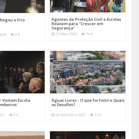
Agentes de Proteção Civil e Escolas
hegou o Frio
Reúnem para "Crescer em
Segurança"
15 Maio 2026
74 K
2024
0 K
 Visitam Escola
Águas Livres - O que foi Feito e Quais
ombeiros
os Desafios?
025
0 K
04 Setembro 2025
13 K