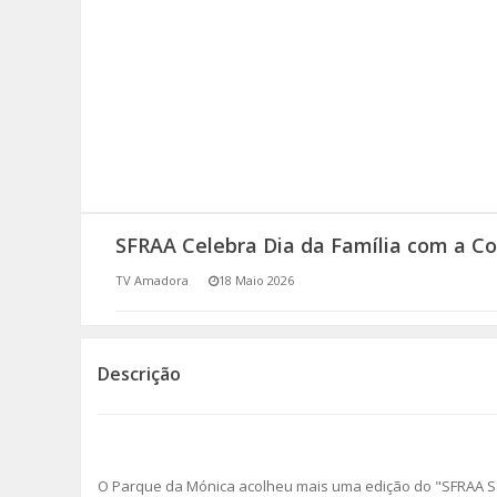
SOMOS TODOS EUROPEUS
ENCONTROS IMAGINÁRIOS
AMADORA LIGA À RESILIÊNCIA
VEMOS OUVIMOS E LEMOS
SFRAA Celebra Dia da Família com a 
(RE) PENSAMENTOS
TV Amadora
18 Maio 2026
ECOMOVE-TE
HISTÓRIAS DE ABRIL
Descrição
O Parque da Mónica acolheu mais uma edição do "SFRAA Sa