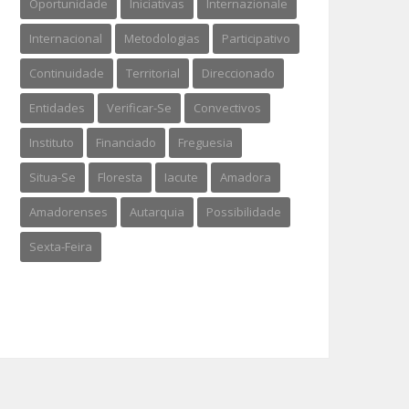
Oportunidade
Iniciativas
Internazionale
Internacional
Metodologias
Participativo
Continuidade
Territorial
Direccionado
Entidades
Verificar-Se
Convectivos
Instituto
Financiado
Freguesia
Situa-Se
Floresta
Iacute
Amadora
Amadorenses
Autarquia
Possibilidade
Sexta-Feira