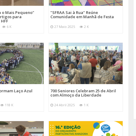
a o Mais Pequeno"
"SFRAA Sai à Rua" Reúne
rtigos para
Comunidade em Manhã de Festa
 HFF
6 K
27 Maio 2025
2 K
Formam Laço Azul
700 Seniores Celebram 25 de Abril
com Almoço da Liberdade
118 K
24 Abril 2025
1 K