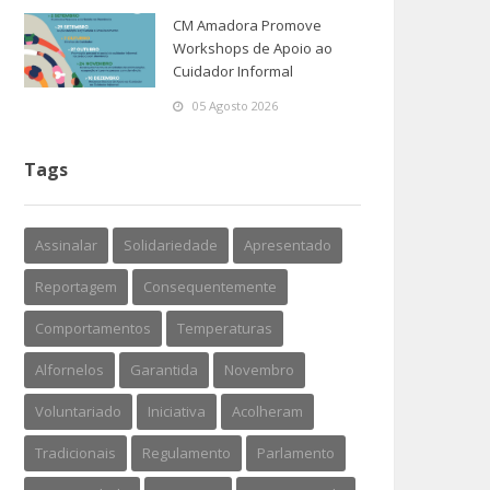
CM Amadora Promove
Workshops de Apoio ao
Cuidador Informal
05 Agosto 2026
Tags
Assinalar
Solidariedade
Apresentado
Reportagem
Consequentemente
Comportamentos
Temperaturas
Alfornelos
Garantida
Novembro
Voluntariado
Iniciativa
Acolheram
Tradicionais
Regulamento
Parlamento