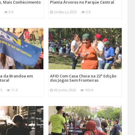
, Mais Conhecimento
Planta Árvores no Parque Central
0 K
24 Março 2025
0 K
ira da Brandoa em
AFID Com Casa Cheia na 22ª Edição
toral
dos Jogos Sem Fronteiras
25
11 K
08 Junho 2026
165 K