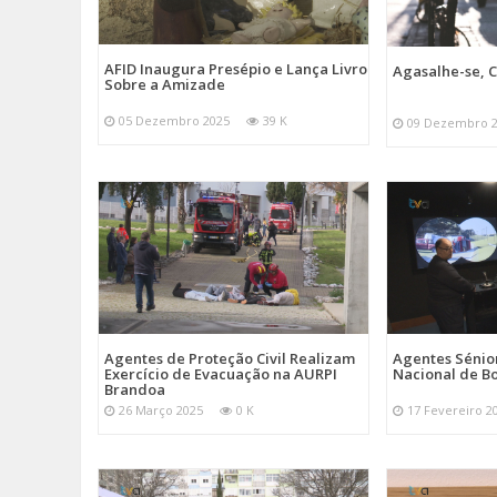
AFID Inaugura Presépio e Lança Livro
Agasalhe-se, C
Sobre a Amizade
05 Dezembro 2025
39 K
09 Dezembro 
Agentes de Proteção Civil Realizam
Agentes Sénior
Exercício de Evacuação na AURPI
Nacional de B
Brandoa
26 Março 2025
0 K
17 Fevereiro 2