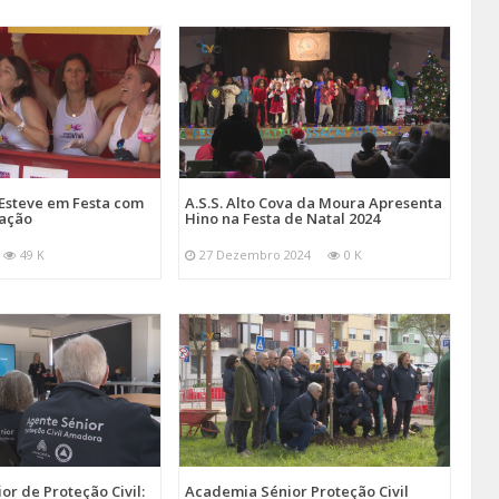
Esteve em Festa com
A.S.S. Alto Cova da Moura Apresenta
mação
Hino na Festa de Natal 2024
49 K
27 Dezembro 2024
0 K
r de Proteção Civil:
Academia Sénior Proteção Civil