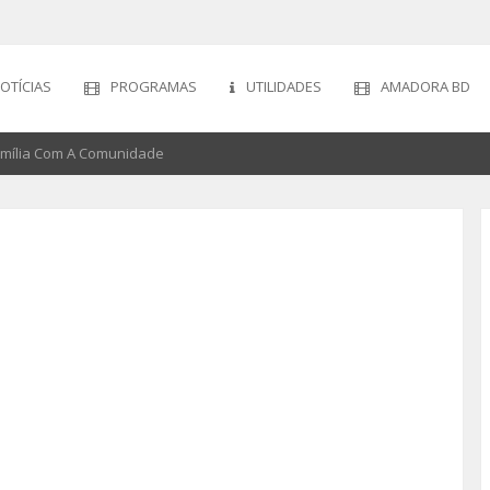
OTÍCIAS
PROGRAMAS
UTILIDADES
AMADORA BD
amília Com A Comunidade