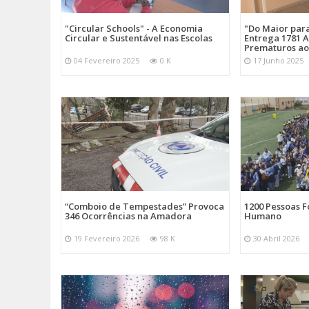
"Circular Schools" - A Economia
"Do Maior par
Circular e Sustentável nas Escolas
Entrega 1781 A
Prematuros ao
04 Fevereiro 2025
0 K
17 Junho 2025
“Comboio de Tempestades” Provoca
1200 Pessoas 
346 Ocorrências na Amadora
Humano
19 Fevereiro 2026
98 K
30 Abril 2026