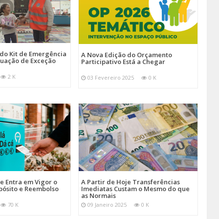
 do Kit de Emergência
A Nova Edição do Orçamento
tuação de Exceção
Participativo Está a Chegar
2 K
03 Fevereiro 2025
0 K
je Entra em Vigor o
A Partir de Hoje Transferências
pósito e Reembolso
Imediatas Custam o Mesmo do que
as Normais
70 K
09 Janeiro 2025
0 K