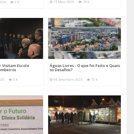
15 Maio 2026
74 K
2024
0 K
 Visitam Escola
Águas Livres - O que foi Feito e Quais
ombeiros
os Desafios?
025
0 K
04 Setembro 2025
13 K