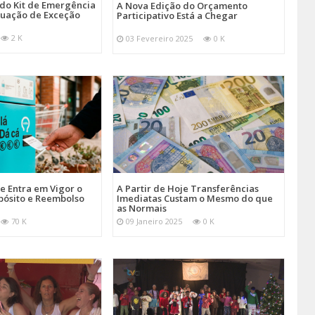
 do Kit de Emergência
A Nova Edição do Orçamento
tuação de Exceção
Participativo Está a Chegar
2 K
03 Fevereiro 2025
0 K
je Entra em Vigor o
A Partir de Hoje Transferências
pósito e Reembolso
Imediatas Custam o Mesmo do que
as Normais
70 K
09 Janeiro 2025
0 K