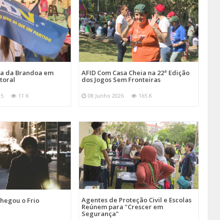
ira da Brandoa em
AFID Com Casa Cheia na 22ª Edição
toral
dos Jogos Sem Fronteiras
25
11 K
08 Junho 2026
165 K
Agentes de Proteção Civil e Escolas
hegou o Frio
Reúnem para "Crescer em
Segurança"