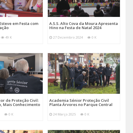
Esteve em Festa com
A.S.S. Alto Cova da Moura Apresenta
mação
Hino na Festa de Natal 2024
49 K
27 Dezembro 2024
0 K
r de Proteção Civil:
Academia Sénior Proteção Civil
, Mais Conhecimento
Planta Árvores no Parque Central
0 K
24 Março 2025
0 K