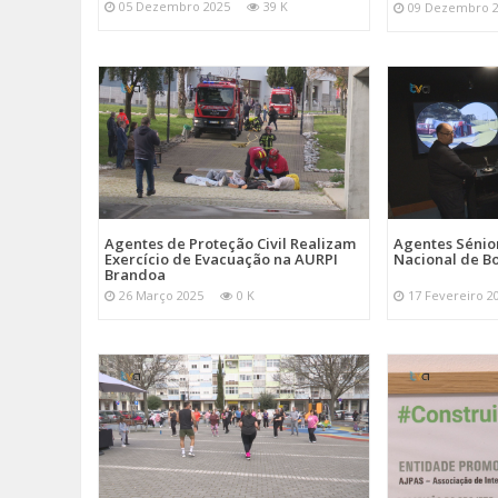
05 Dezembro 2025
39 K
09 Dezembro 
Agentes de Proteção Civil Realizam
Agentes Sénior
Exercício de Evacuação na AURPI
Nacional de B
Brandoa
26 Março 2025
0 K
17 Fevereiro 2