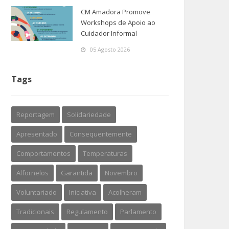
CM Amadora Promove
Workshops de Apoio ao
Cuidador Informal
05 Agosto 2026
Tags
Reportagem
Solidariedade
Apresentado
Consequentemente
Comportamentos
Temperaturas
Alfornelos
Garantida
Novembro
Voluntariado
Iniciativa
Acolheram
Tradicionais
Regulamento
Parlamento