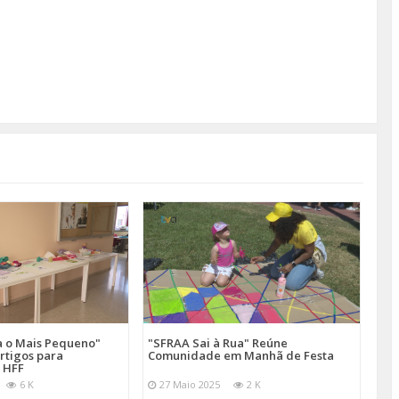
a o Mais Pequeno"
"SFRAA Sai à Rua" Reúne
rtigos para
Comunidade em Manhã de Festa
 HFF
6 K
27 Maio 2025
2 K