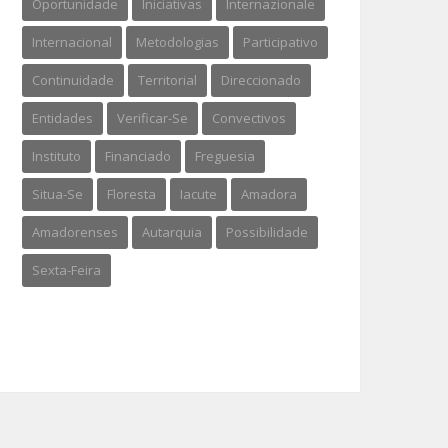
Oportunidade
Iniciativas
Internazionale
Internacional
Metodologias
Participativo
Continuidade
Territorial
Direccionado
Entidades
Verificar-Se
Convectivos
Instituto
Financiado
Freguesia
Situa-Se
Floresta
Iacute
Amadora
Amadorenses
Autarquia
Possibilidade
Sexta-Feira