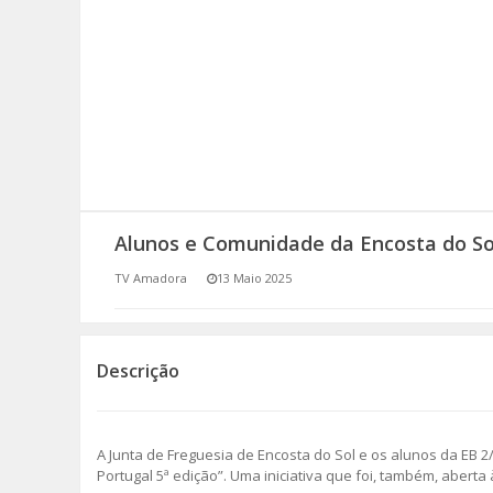
SOMOS TODOS EUROPEUS
ENCONTROS IMAGINÁRIOS
AMADORA LIGA À RESILIÊNCIA
VEMOS OUVIMOS E LEMOS
Alunos e Comunidade da Encosta do So
(RE) PENSAMENTOS
TV Amadora
13 Maio 2025
ECOMOVE-TE
HISTÓRIAS DE ABRIL
Descrição
A Junta de Freguesia de Encosta do Sol e os alunos da EB 2
Portugal 5ª edição”. Uma iniciativa que foi, também, abert