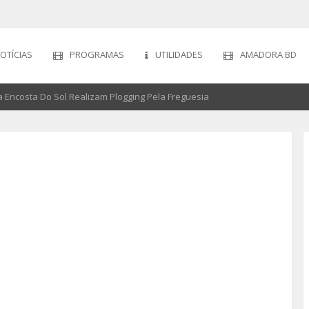
OTÍCIAS
PROGRAMAS
UTILIDADES
AMADORA BD
Encosta Do Sol Realizam Plogging Pela Freguesia