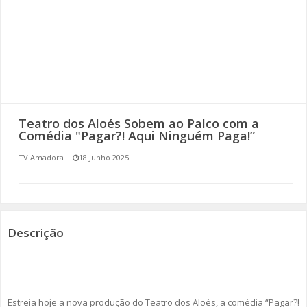
SOMOS TODOS EUROPEUS
ENCONTROS IMAGINÁRIOS
AMADORA LIGA À RESILIÊNCIA
VEMOS OUVIMOS E LEMOS
Teatro dos Aloés Sobem ao Palco com a
Comédia "Pagar?! Aqui Ninguém Paga!”
(RE) PENSAMENTOS
TV Amadora
18 Junho 2025
ECOMOVE-TE
HISTÓRIAS DE ABRIL
Descrição
Estreia hoje a nova produção do Teatro dos Aloés, a comédia “Pagar?!