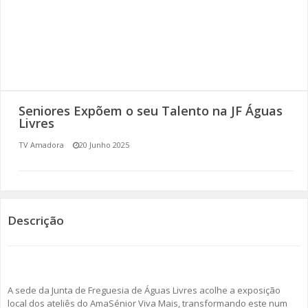
SOMOS TODOS EUROPEUS
ENCONTROS IMAGINÁRIOS
AMADORA LIGA À RESILIÊNCIA
Seniores Expõem o seu Talento na JF Águas
VEMOS OUVIMOS E LEMOS
Livres
TV Amadora
20 Junho 2025
(RE) PENSAMENTOS
ECOMOVE-TE
HISTÓRIAS DE ABRIL
Descrição
A sede da Junta de Freguesia de Águas Livres acolhe a exposição
local dos ateliês do AmaSénior Viva Mais, transformando este num