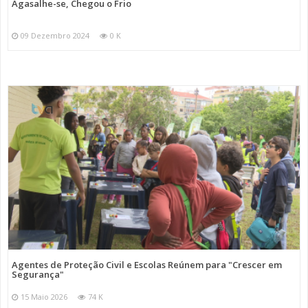
Agasalhe-se, Chegou o Frio
09 Dezembro 2024
0 K
Agentes de Proteção Civil e Escolas Reúnem para "Crescer em
Segurança"
15 Maio 2026
74 K