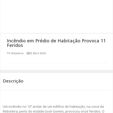
SOMOS TODOS EUROPEUS
ENCONTROS IMAGINÁRIOS
AMADORA LIGA À RESILIÊNCIA
Incêndio em Prédio de Habitação Provoca 11
VEMOS OUVIMOS E LEMOS
Feridos
TV Amadora
30 Abril 2026
(RE) PENSAMENTOS
ECOMOVE-TE
HISTÓRIAS DE ABRIL
Descrição
Um incêndio no 13º andar de um edifício de habitação, na zona da
Reboleira, perto do estádio José Gomes, provocou onze feridos. O