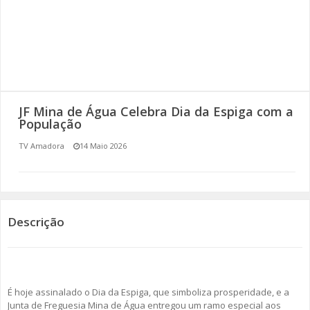
SOMOS TODOS EUROPEUS
ENCONTROS IMAGINÁRIOS
AMADORA LIGA À RESILIÊNCIA
JF Mina de Água Celebra Dia da Espiga com a
VEMOS OUVIMOS E LEMOS
População
TV Amadora
14 Maio 2026
(RE) PENSAMENTOS
ECOMOVE-TE
HISTÓRIAS DE ABRIL
Descrição
É hoje assinalado o Dia da Espiga, que simboliza prosperidade, e a
Junta de Freguesia Mina de Água entregou um ramo especial aos