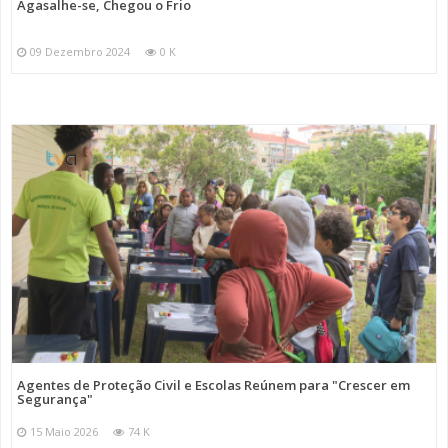
Agasalhe-se, Chegou o Frio
09 Dezembro 2024
0 K
Agentes de Proteção Civil e Escolas Reúnem para "Crescer em
Segurança"
15 Maio 2026
74 K