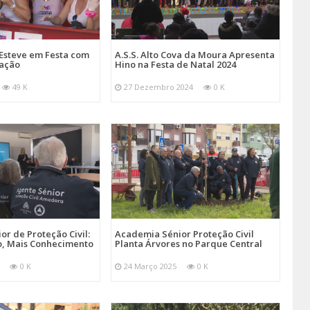
Esteve em Festa com
A.S.S. Alto Cova da Moura Apresenta
mação
Hino na Festa de Natal 2024
49 K
27 Dezembro 2024
0 K
r de Proteção Civil:
Academia Sénior Proteção Civil
, Mais Conhecimento
Planta Árvores no Parque Central
0 K
24 Março 2025
0 K