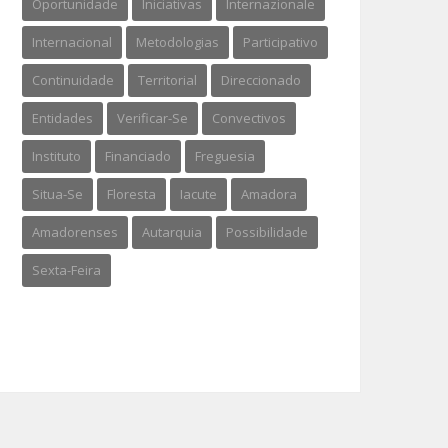
Oportunidade
Iniciativas
Internazionale
Internacional
Metodologias
Participativo
Continuidade
Territorial
Direccionado
Entidades
Verificar-Se
Convectivos
Instituto
Financiado
Freguesia
Situa-Se
Floresta
Iacute
Amadora
Amadorenses
Autarquia
Possibilidade
Sexta-Feira