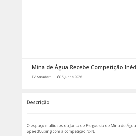
SOMOS TODOS EUROPEUS
ENCONTROS IMAGINÁRIOS
AMADORA LIGA À RESILIÊNCIA
VEMOS OUVIMOS E LEMOS
Mina de Água Recebe Competição Inéd
(RE) PENSAMENTOS
TV Amadora
05 Junho 2026
ECOMOVE-TE
HISTÓRIAS DE ABRIL
Descrição
O espaço multiusos da Junta de Freguesia de Mina de Água
SpeedCubing com a competição NxN.