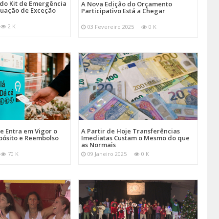
 do Kit de Emergência
A Nova Edição do Orçamento
tuação de Exceção
Participativo Está a Chegar
2 K
03 Fevereiro 2025
0 K
je Entra em Vigor o
A Partir de Hoje Transferências
pósito e Reembolso
Imediatas Custam o Mesmo do que
as Normais
70 K
09 Janeiro 2025
0 K