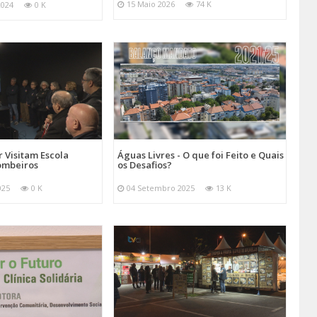
15 Maio 2026
74 K
2024
0 K
 Visitam Escola
Águas Livres - O que foi Feito e Quais
ombeiros
os Desafios?
025
0 K
04 Setembro 2025
13 K