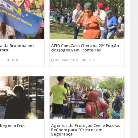
ira da Brandoa em
AFID Com Casa Cheia na 22ª Edição
toral
dos Jogos Sem Fronteiras
25
11 K
08 Junho 2026
165 K
Agentes de Proteção Civil e Escolas
hegou o Frio
Reúnem para "Crescer em
Segurança"