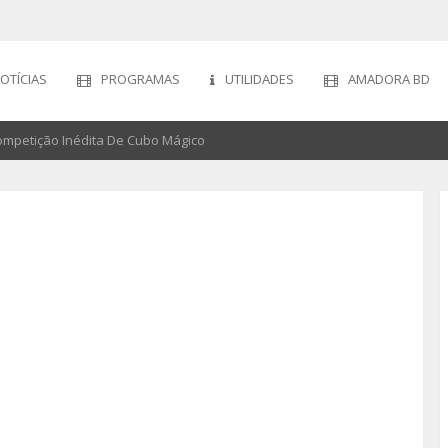
OTÍCIAS
PROGRAMAS
UTILIDADES
AMADORA BD
mpetição Inédita De Cubo Mágico