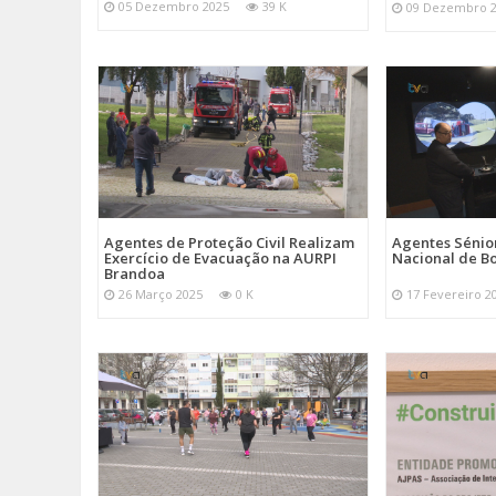
05 Dezembro 2025
39 K
09 Dezembro 
Agentes de Proteção Civil Realizam
Agentes Sénior
Exercício de Evacuação na AURPI
Nacional de B
Brandoa
26 Março 2025
0 K
17 Fevereiro 2