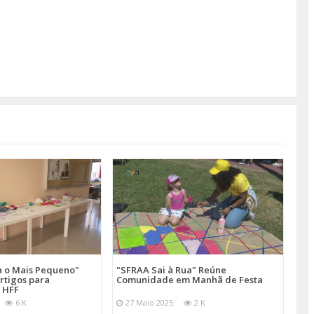
a o Mais Pequeno"
"SFRAA Sai à Rua" Reúne
rtigos para
Comunidade em Manhã de Festa
 HFF
6 K
27 Maio 2025
2 K