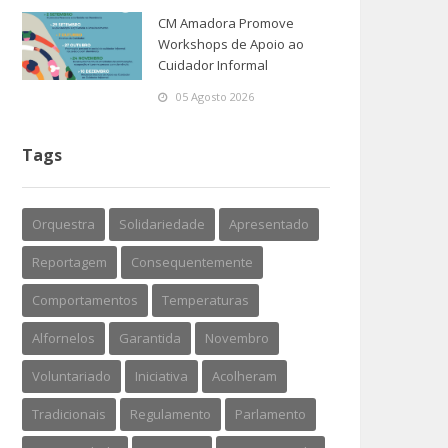
CM Amadora Promove
Workshops de Apoio ao
Cuidador Informal
05 Agosto 2026
Tags
Orquestra
Solidariedade
Apresentado
Reportagem
Consequentemente
Comportamentos
Temperaturas
Alfornelos
Garantida
Novembro
Voluntariado
Iniciativa
Acolheram
Tradicionais
Regulamento
Parlamento