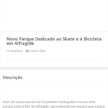
SOMOS TODOS EUROPEUS
ENCONTROS IMAGINÁRIOS
AMADORA LIGA À RESILIÊNCIA
Novo Parque Dedicado ao Skate e à Bicicleta
VEMOS OUVIMOS E LEMOS
em Alfragide
TV Amadora
03 Junho 2026
(RE) PENSAMENTOS
ECOMOVE-TE
HISTÓRIAS DE ABRIL
Descrição
Fruto de uma proposta do Orçamento Participativo nasceu este
parque junto à EB1 de Alfragide, aproveitando um espaço que estava