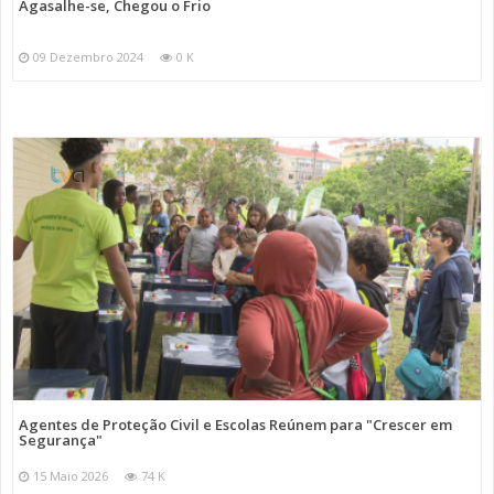
Agasalhe-se, Chegou o Frio
09 Dezembro 2024
0 K
Agentes de Proteção Civil e Escolas Reúnem para "Crescer em
Segurança"
15 Maio 2026
74 K