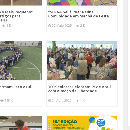
a o Mais Pequeno"
"SFRAA Sai à Rua" Reúne
rtigos para
Comunidade em Manhã de Festa
 HFF
6 K
27 Maio 2025
2 K
Formam Laço Azul
700 Seniores Celebram 25 de Abril
com Almoço da Liberdade
118 K
24 Abril 2025
1 K