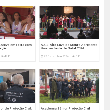
Esteve em Festa com
A.S.S. Alto Cova da Moura Apresenta
mação
Hino na Festa de Natal 2024
49 K
27 Dezembro 2024
0 K
r de Proteção Civil:
Academia Sénior Proteção Civil