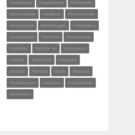
Tradicionais
Regulamento
Parlamento
Oportunidade
Iniciativas
Internazionale
Internacional
Metodologias
Participativo
Continuidade
Territorial
Direccionado
Entidades
Verificar-Se
Convectivos
Instituto
Financiado
Freguesia
Situa-Se
Floresta
Iacute
Amadora
Amadorenses
Autarquia
Possibilidade
Sexta-Feira