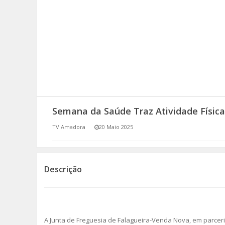
SOMOS TODOS EUROPEUS
ENCONTROS IMAGINÁRIOS
AMADORA LIGA À RESILIÊNCIA
VEMOS OUVIMOS E LEMOS
Semana da Saúde Traz Atividade Física
(RE) PENSAMENTOS
TV Amadora
20 Maio 2025
ECOMOVE-TE
HISTÓRIAS DE ABRIL
Descrição
A Junta de Freguesia de Falagueira-Venda Nova, em parcer