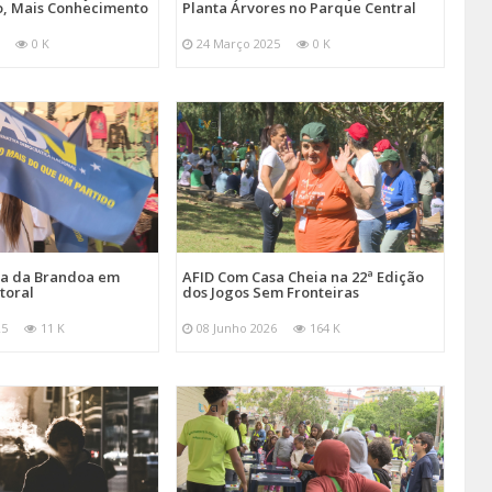
, Mais Conhecimento
Planta Árvores no Parque Central
0 K
24 Março 2025
0 K
ira da Brandoa em
AFID Com Casa Cheia na 22ª Edição
toral
dos Jogos Sem Fronteiras
25
11 K
08 Junho 2026
164 K