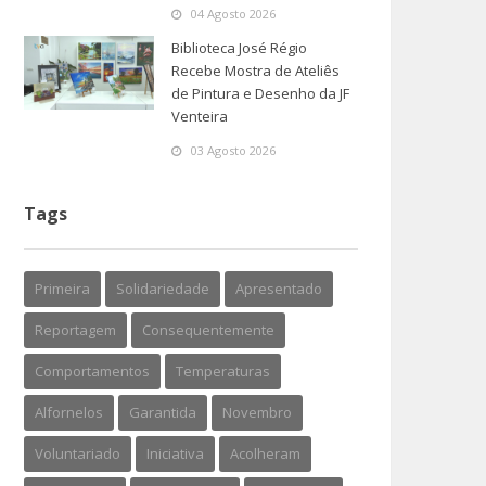
04 Agosto 2026
Biblioteca José Régio
Recebe Mostra de Ateliês
de Pintura e Desenho da JF
Venteira
03 Agosto 2026
Tags
Primeira
Solidariedade
Apresentado
Reportagem
Consequentemente
Comportamentos
Temperaturas
Alfornelos
Garantida
Novembro
Voluntariado
Iniciativa
Acolheram