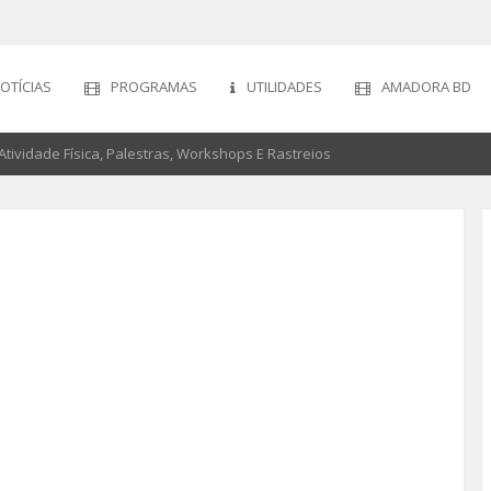
OTÍCIAS
PROGRAMAS
UTILIDADES
AMADORA BD
ividade Física, Palestras, Workshops E Rastreios