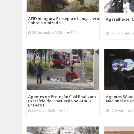
AFID Inaugura Presépio e Lança Livro
Agasalhe-se, C
Sobre a Amizade
05 Dezembro 2025
39 K
09 Dezembro 
Agentes de Proteção Civil Realizam
Agentes Sénior
Exercício de Evacuação na AURPI
Nacional de B
Brandoa
26 Março 2025
0 K
17 Fevereiro 2