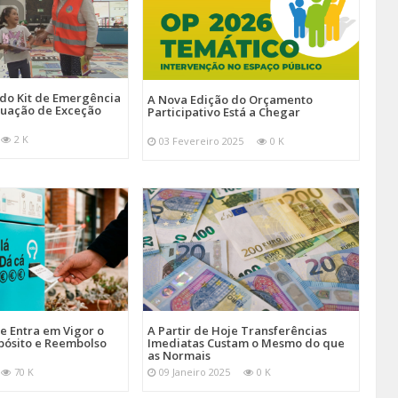
 do Kit de Emergência
A Nova Edição do Orçamento
tuação de Exceção
Participativo Está a Chegar
2 K
03 Fevereiro 2025
0 K
je Entra em Vigor o
A Partir de Hoje Transferências
pósito e Reembolso
Imediatas Custam o Mesmo do que
as Normais
70 K
09 Janeiro 2025
0 K