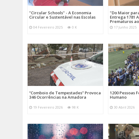
"Circular Schools" - A Economia
"Do Maior par
Circular e Sustentável nas Escolas
Entrega 1781 A
Prematuros ao
04 Fevereiro 2025
0 K
17 Junho 2025
“Comboio de Tempestades” Provoca
1200 Pessoas 
346 Ocorrências na Amadora
Humano
19 Fevereiro 2026
98 K
30 Abril 2026