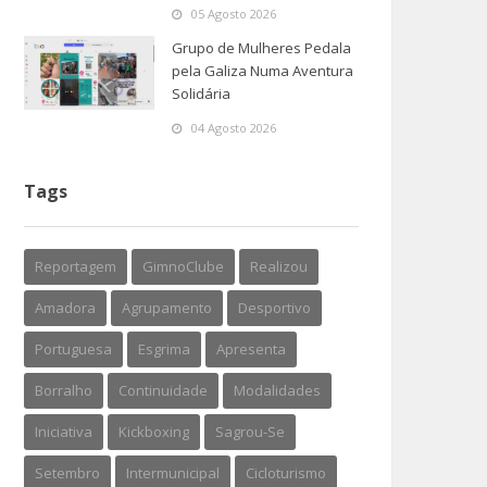
05 Agosto 2026
Grupo de Mulheres Pedala
pela Galiza Numa Aventura
Solidária
04 Agosto 2026
Tags
Reportagem
GimnoClube
Realizou
Amadora
Agrupamento
Desportivo
Portuguesa
Esgrima
Apresenta
Borralho
Continuidade
Modalidades
Iniciativa
Kickboxing
Sagrou-Se
Setembro
Intermunicipal
Cicloturismo