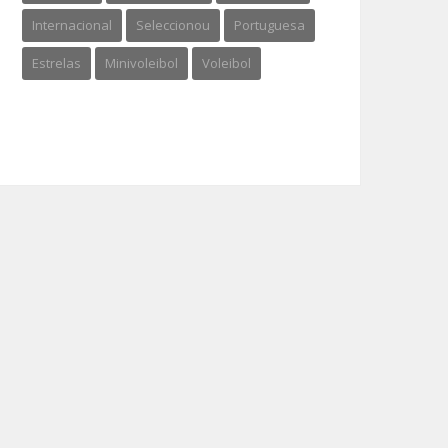
Internacional
Seleccionou
Portuguesa
Estrelas
Minivoleibol
Voleibol