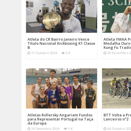
Atleta do CR Bairro Janeiro Vence
Atleta YMAA P
Título Nacional Kickboxing K1 Classe
Medalha Ouro
B
Kung Fu Tradi
17 Outubro 2024
0 K
29 Dezembro 
Atletas Rollersky Angariam Fundos
BTT Volta a P
para Representar Portugal na Taça
Lanceiros nº2
da Europa
26 Setembro 2024
0 K
04 Outubro 20