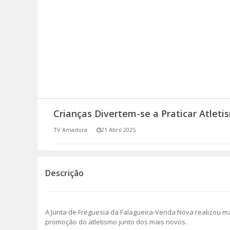
SOMOS TODOS EUROPEUS
ENCONTROS IMAGINÁRIOS
AMADORA LIGA À RESILIÊNCIA
VEMOS OUVIMOS E LEMOS
Crianças Divertem-se a Praticar Atleti
(RE) PENSAMENTOS
TV Amadora
21 Abril 2025
ECOMOVE-TE
HISTÓRIAS DE ABRIL
Descrição
A Junta de Freguesia da Falagueira-Venda Nova realizou mai
promoção do atletismo junto dos mais novos.