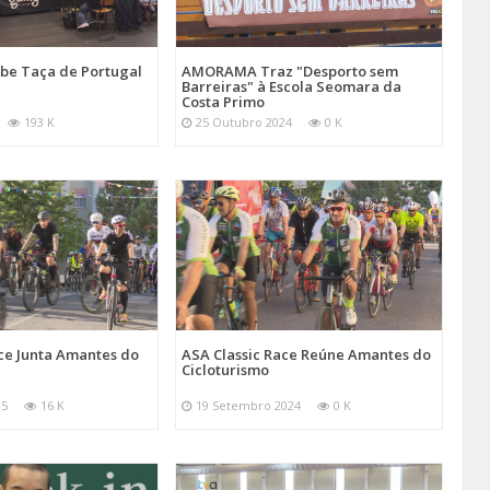
be Taça de Portugal
AMORAMA Traz "Desporto sem
Barreiras" à Escola Seomara da
Costa Primo
193 K
25 Outubro 2024
0 K
ce Junta Amantes do
ASA Classic Race Reúne Amantes do
Cicloturismo
25
16 K
19 Setembro 2024
0 K