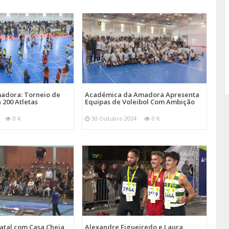
adora: Torneio de
Académica da Amadora Apresenta
 200 Atletas
Equipas de Voleibol Com Ambição
0 K
30 Outubro 2024
0 K
atal com Casa Cheia
Alexandre Figueiredo e Laura