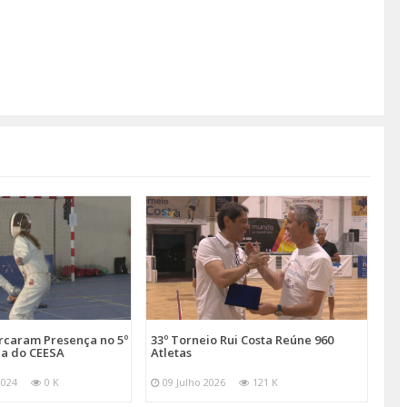
arcaram Presença no 5º
33º Torneio Rui Costa Reúne 960
a do CEESA
Atletas
2024
0 K
09 Julho 2026
121 K