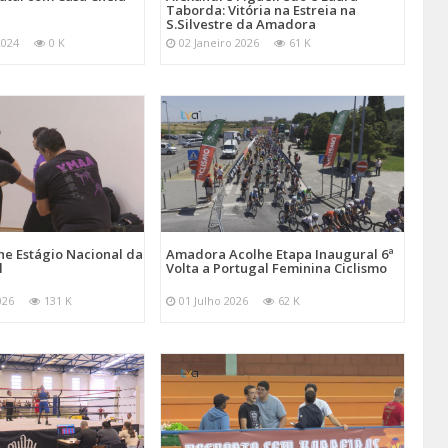
Taborda: Vitória na Estreia na
S.Silvestre da Amadora
2024
0 K
02 Janeiro 2026
61 K
e Estágio Nacional da
Amadora Acolhe Etapa Inaugural 6ª
l
Volta a Portugal Feminina Ciclismo
026
131 K
01 Julho 2026
62 K