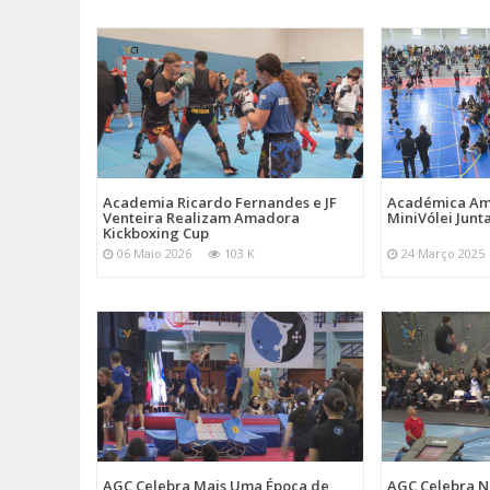
Academia Ricardo Fernandes e JF
Académica Am
Venteira Realizam Amadora
MiniVólei Junta
Kickboxing Cup
06 Maio 2026
103 K
24 Março 2025
AGC Celebra Mais Uma Época de
AGC Celebra N