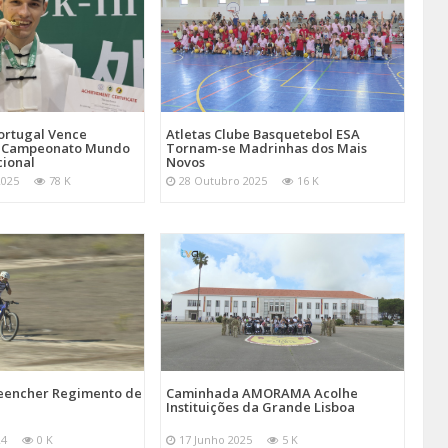
Atletas Clube Basquetebol ESA
ortugal Vence
Tornam-se Madrinhas dos Mais
 Campeonato Mundo
Novos
cional
28 Outubro 2025
16 K
2025
78 K
reencher Regimento de
Caminhada AMORAMA Acolhe
Instituições da Grande Lisboa
24
0 K
17 Junho 2025
5 K