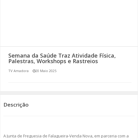
SOMOS TODOS EUROPEUS
ENCONTROS IMAGINÁRIOS
AMADORA LIGA À RESILIÊNCIA
VEMOS OUVIMOS E LEMOS
Semana da Saúde Traz Atividade Física,
Palestras, Workshops e Rastreios
(RE) PENSAMENTOS
TV Amadora
20 Maio 2025
ECOMOVE-TE
HISTÓRIAS DE ABRIL
Descrição
A Junta de Freguesia de Falagueira-Venda Nova, em parceria com a