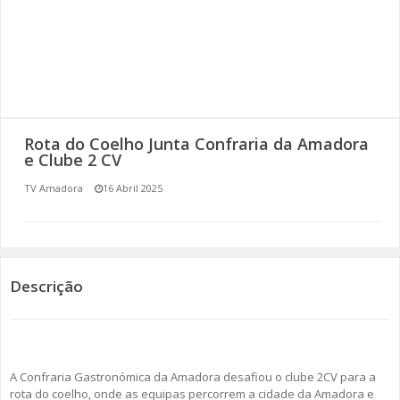
SOMOS TODOS EUROPEUS
ENCONTROS IMAGINÁRIOS
AMADORA LIGA À RESILIÊNCIA
Rota do Coelho Junta Confraria da Amadora
VEMOS OUVIMOS E LEMOS
e Clube 2 CV
TV Amadora
16 Abril 2025
(RE) PENSAMENTOS
ECOMOVE-TE
HISTÓRIAS DE ABRIL
Descrição
A Confraria Gastronómica da Amadora desafiou o clube 2CV para a
rota do coelho, onde as equipas percorrem a cidade da Amadora e