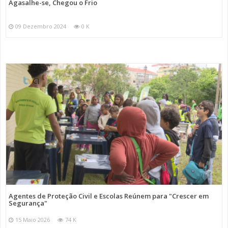
Agasalhe-se, Chegou o Frio
09 Dezembro 2024
0 K
Agentes de Proteção Civil e Escolas Reúnem para "Crescer em
Segurança"
15 Maio 2026
74 K