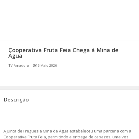
SOMOS TODOS EUROPEUS
ENCONTROS IMAGINÁRIOS
AMADORA LIGA À RESILIÊNCIA
Cooperativa Fruta Feia Chega à Mina de
VEMOS OUVIMOS E LEMOS
Água
TV Amadora
15 Maio 2026
(RE) PENSAMENTOS
ECOMOVE-TE
HISTÓRIAS DE ABRIL
Descrição
A Junta de Freguesia Mina de Água estabeleceu uma parceria com a
Cooperativa Fruta Feia, permitindo a entrega de cabazes, uma vez