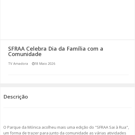
SOMOS TODOS EUROPEUS
ENCONTROS IMAGINÁRIOS
AMADORA LIGA À RESILIÊNCIA
SFRAA Celebra Dia da Família com a
VEMOS OUVIMOS E LEMOS
Comunidade
TV Amadora
18 Maio 2026
(RE) PENSAMENTOS
ECOMOVE-TE
HISTÓRIAS DE ABRIL
Descrição
O Parque da Mónica acolheu mais uma edição do "SFRAA Sai à Rua",
um forma de trazer para junto da comunidade as várias atividades