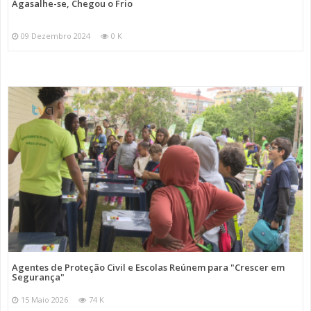
Agasalhe-se, Chegou o Frio
09 Dezembro 2024
0 K
Agentes de Proteção Civil e Escolas Reúnem para "Crescer em
Segurança"
15 Maio 2026
74 K