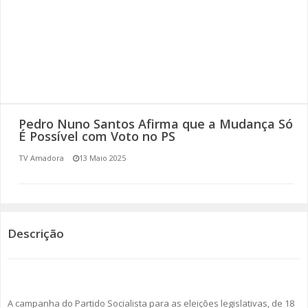
SOMOS TODOS EUROPEUS
ENCONTROS IMAGINÁRIOS
AMADORA LIGA À RESILIÊNCIA
VEMOS OUVIMOS E LEMOS
Pedro Nuno Santos Afirma que a Mudança Só
É Possível com Voto no PS
(RE) PENSAMENTOS
TV Amadora
13 Maio 2025
ECOMOVE-TE
HISTÓRIAS DE ABRIL
Descrição
A campanha do Partido Socialista para as eleições legislativas, de 18