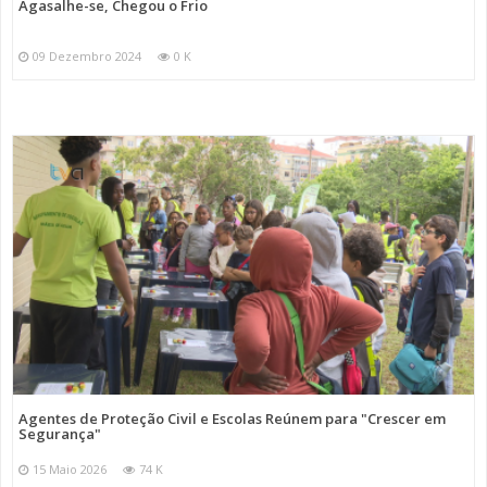
Agasalhe-se, Chegou o Frio
09 Dezembro 2024
0 K
Agentes de Proteção Civil e Escolas Reúnem para "Crescer em
Segurança"
15 Maio 2026
74 K