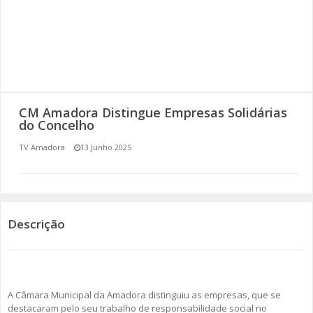
SOMOS TODOS EUROPEUS
ENCONTROS IMAGINÁRIOS
AMADORA LIGA À RESILIÊNCIA
CM Amadora Distingue Empresas Solidárias
VEMOS OUVIMOS E LEMOS
do Concelho
TV Amadora
13 Junho 2025
(RE) PENSAMENTOS
ECOMOVE-TE
HISTÓRIAS DE ABRIL
Descrição
A Câmara Municipal da Amadora distinguiu as empresas, que se
destacaram pelo seu trabalho de responsabilidade social no