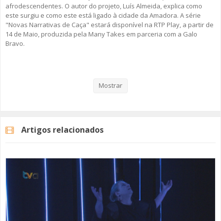
afrodescendentes. O autor do projeto, Luís Almeida, explica como
este surgiu e como este está ligado à cidade da Amadora. A série
"Novas Narrativas de Caça" estará disponível na RTP Play, a partir de
14 de Maio, produzida pela Many Takes em parceria com a Galo
Bravo.
Veja aqui a reportagem!
Mostrar
Trailer: cedido pela Many Takes
Artigos relacionados
Categorias
Noticias
Cultura