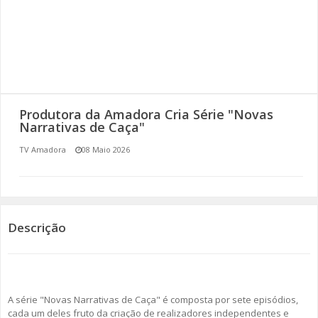
SOMOS TODOS EUROPEUS
ENCONTROS IMAGINÁRIOS
AMADORA LIGA À RESILIÊNCIA
Produtora da Amadora Cria Série "Novas
VEMOS OUVIMOS E LEMOS
Narrativas de Caça"
TV Amadora
08 Maio 2026
(RE) PENSAMENTOS
ECOMOVE-TE
HISTÓRIAS DE ABRIL
Descrição
A série "Novas Narrativas de Caça" é composta por sete episódios,
cada um deles fruto da criação de realizadores independentes e