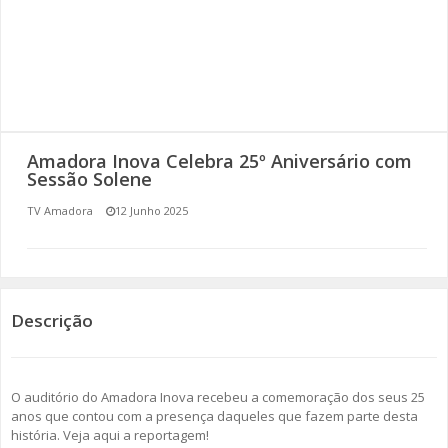
SOMOS TODOS EUROPEUS
ENCONTROS IMAGINÁRIOS
AMADORA LIGA À RESILIÊNCIA
Amadora Inova Celebra 25º Aniversário com
VEMOS OUVIMOS E LEMOS
Sessão Solene
TV Amadora
12 Junho 2025
(RE) PENSAMENTOS
ECOMOVE-TE
HISTÓRIAS DE ABRIL
Descrição
O auditório do Amadora Inova recebeu a comemoração dos seus 25
anos que contou com a presença daqueles que fazem parte desta
história. Veja aqui a reportagem!