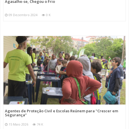
Agasalhe-se, Chegou o Frio
09 Dezembro 2024
0 K
Agentes de Proteção Civil e Escolas Reúnem para "Crescer em
Segurança"
15 Maio 2026
74 K