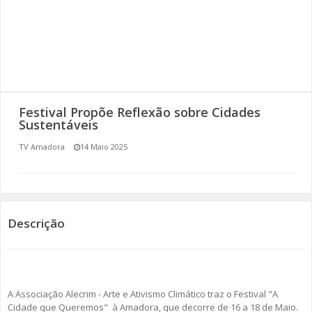
SOMOS TODOS EUROPEUS
ENCONTROS IMAGINÁRIOS
AMADORA LIGA À RESILIÊNCIA
Festival Propõe Reflexão sobre Cidades
VEMOS OUVIMOS E LEMOS
Sustentáveis
TV Amadora
14 Maio 2025
(RE) PENSAMENTOS
ECOMOVE-TE
HISTÓRIAS DE ABRIL
Descrição
A Associação Alecrim - Arte e Ativismo Climático traz o Festival "A
Cidade que Queremos" à Amadora, que decorre de 16 a 18 de Maio.