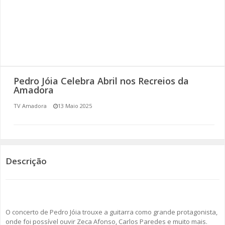
SOMOS TODOS EUROPEUS
ENCONTROS IMAGINÁRIOS
AMADORA LIGA À RESILIÊNCIA
Pedro Jóia Celebra Abril nos Recreios da
VEMOS OUVIMOS E LEMOS
Amadora
TV Amadora
13 Maio 2025
(RE) PENSAMENTOS
ECOMOVE-TE
HISTÓRIAS DE ABRIL
Descrição
O concerto de Pedro Jóia trouxe a guitarra como grande protagonista,
onde foi possível ouvir Zeca Afonso, Carlos Paredes e muito mais.