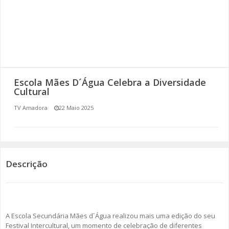
SOMOS TODOS EUROPEUS
ENCONTROS IMAGINÁRIOS
AMADORA LIGA À RESILIÊNCIA
Escola Mães D´Água Celebra a Diversidade
VEMOS OUVIMOS E LEMOS
Cultural
TV Amadora
22 Maio 2025
(RE) PENSAMENTOS
ECOMOVE-TE
HISTÓRIAS DE ABRIL
Descrição
A Escola Secundária Mães d´Água realizou mais uma edição do seu
Festival Intercultural, um momento de celebração de diferentes