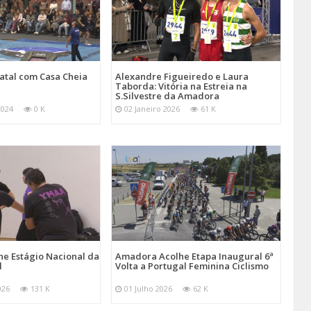
atal com Casa Cheia
Alexandre Figueiredo e Laura
Taborda: Vitória na Estreia na
S.Silvestre da Amadora
2024
0 K
02 Janeiro 2026
61 K
e Estágio Nacional da
Amadora Acolhe Etapa Inaugural 6ª
l
Volta a Portugal Feminina Ciclismo
026
131 K
01 Julho 2026
62 K