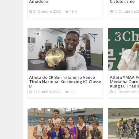
Amadora
Cicloturismo
21 Outubro 2025
18 K
10 Outubro 20
Atleta do CR Bairro Janeiro Vence
Atleta YMAA P
Título Nacional Kickboxing K1 Classe
Medalha Ouro
B
Kung Fu Tradi
17 Outubro 2024
0 K
29 Dezembro 