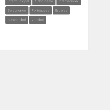
Intermunicipal
Cicloturismo
Internacional
Seleccionou
Portuguesa
Estrelas
Minivoleibol
Voleibol