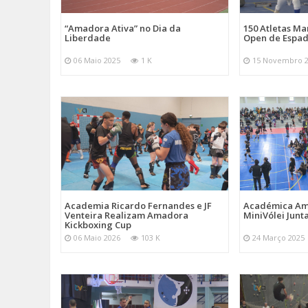
“Amadora Ativa” no Dia da
150 Atletas M
Liberdade
Open de Espad
06 Maio 2025
1 K
15 Novembro 
Academia Ricardo Fernandes e JF
Académica Am
Venteira Realizam Amadora
MiniVólei Junta
Kickboxing Cup
06 Maio 2026
103 K
24 Março 2025