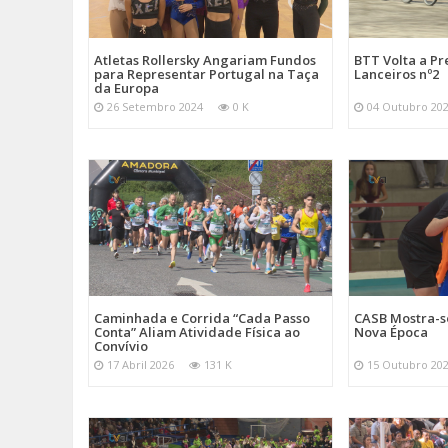
Atletas Rollersky Angariam Fundos
BTT Volta a P
para Representar Portugal na Taça
Lanceiros nº2
da Europa
26 Setembro 2024
0 K
04 Outubro 20
Caminhada e Corrida “Cada Passo
CASB Mostra-s
Conta” Aliam Atividade Física ao
Nova Época
Convívio
17 Abril 2026
131 K
15 Outubro 20