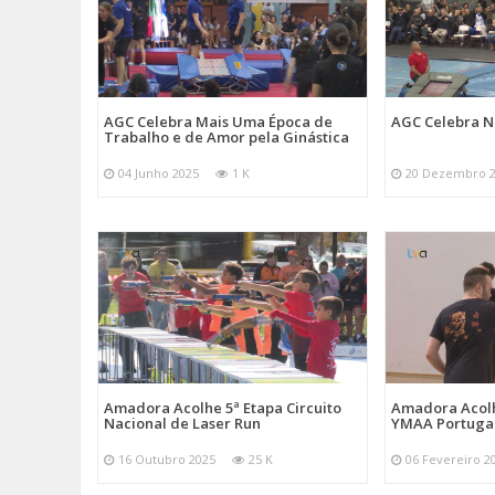
AGC Celebra Mais Uma Época de
AGC Celebra N
Trabalho e de Amor pela Ginástica
04 Junho 2025
1 K
20 Dezembro 
Amadora Acolhe 5ª Etapa Circuito
Amadora Acolh
Nacional de Laser Run
YMAA Portuga
16 Outubro 2025
25 K
06 Fevereiro 2