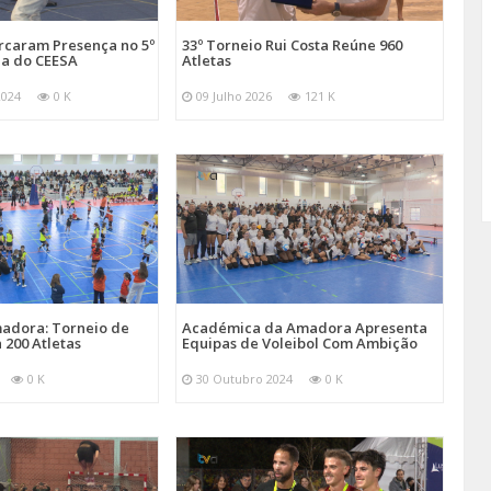
arcaram Presença no 5º
33º Torneio Rui Costa Reúne 960
a do CEESA
Atletas
2024
0 K
09 Julho 2026
121 K
adora: Torneio de
Académica da Amadora Apresenta
 200 Atletas
Equipas de Voleibol Com Ambição
0 K
30 Outubro 2024
0 K