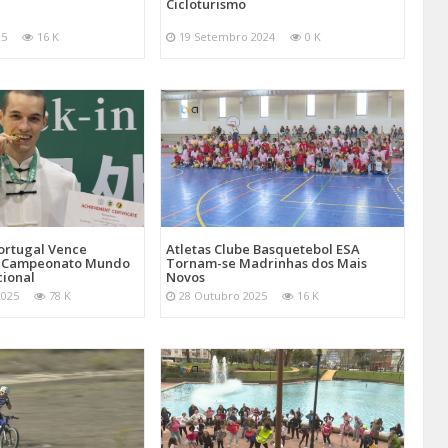
Cicloturismo
25
16 K
19 Setembro 2024
0 K
Atletas Clube Basquetebol ESA
ortugal Vence
Tornam-se Madrinhas dos Mais
 Campeonato Mundo
Novos
cional
28 Outubro 2025
16 K
2025
78 K