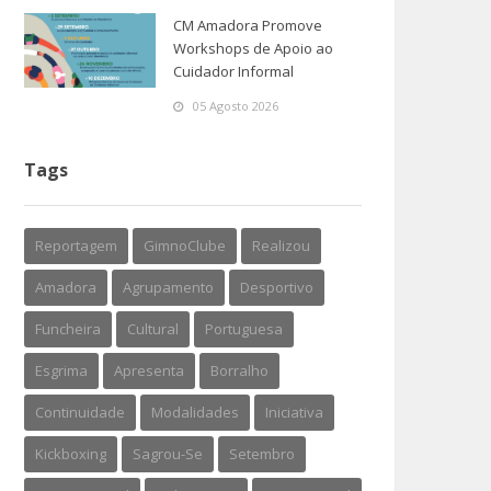
CM Amadora Promove
Workshops de Apoio ao
Cuidador Informal
05 Agosto 2026
Tags
Reportagem
GimnoClube
Realizou
Amadora
Agrupamento
Desportivo
Funcheira
Cultural
Portuguesa
Esgrima
Apresenta
Borralho
Continuidade
Modalidades
Iniciativa
Kickboxing
Sagrou-Se
Setembro