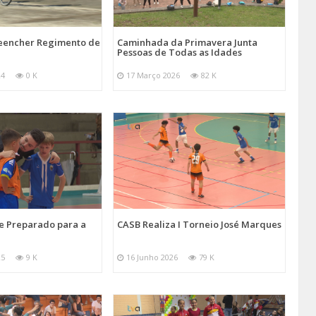
reencher Regimento de
Caminhada da Primavera Junta
Pessoas de Todas as Idades
24
0 K
17 Março 2026
82 K
e Preparado para a
CASB Realiza I Torneio José Marques
25
9 K
16 Junho 2026
79 K