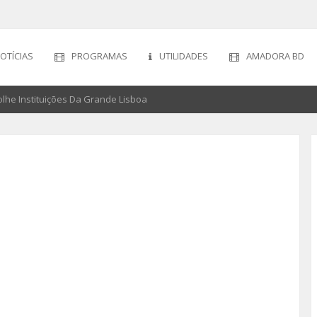
OTÍCIAS
PROGRAMAS
UTILIDADES
AMADORA BD
e Instituições Da Grande Lisboa