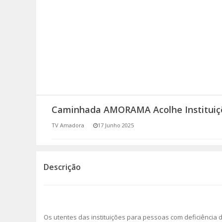
SOMOS TODOS EUROPEUS
ENCONTROS IMAGINÁRIOS
AMADORA LIGA À RESILIÊNCIA
VEMOS OUVIMOS E LEMOS
Caminhada AMORAMA Acolhe Instituiçõ
(RE) PENSAMENTOS
TV Amadora
17 Junho 2025
ECOMOVE-TE
HISTÓRIAS DE ABRIL
Descrição
Os utentes das instituições para pessoas com deficiência