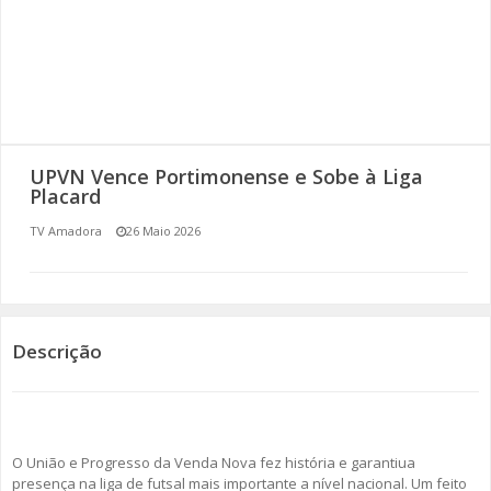
SOMOS TODOS EUROPEUS
ENCONTROS IMAGINÁRIOS
AMADORA LIGA À RESILIÊNCIA
UPVN Vence Portimonense e Sobe à Liga
VEMOS OUVIMOS E LEMOS
Placard
TV Amadora
26 Maio 2026
(RE) PENSAMENTOS
ECOMOVE-TE
HISTÓRIAS DE ABRIL
Descrição
O União e Progresso da Venda Nova fez história e garantiua
presença na liga de futsal mais importante a nível nacional. Um feito