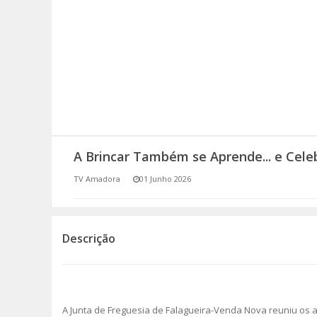
SOMOS TODOS EUROPEUS
ENCONTROS IMAGINÁRIOS
AMADORA LIGA À RESILIÊNCIA
VEMOS OUVIMOS E LEMOS
A Brincar Também se Aprende... e Celeb
(RE) PENSAMENTOS
TV Amadora
01 Junho 2026
ECOMOVE-TE
HISTÓRIAS DE ABRIL
Descrição
A Junta de Freguesia de Falagueira-Venda Nova reuniu os al