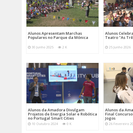
Alunos Apresentam Marchas
Alunos Celebr
Populares no Parque da Mónica
Teatro "As Tr
30 Junho 2025
2 K
25 Junho 2026
Alunos da Amadora Divulgam
Alunos da Ama
Projetos de Energia Solar e Robótica
Final Concurs
no Portugal Smart Cities
Jogos
10 Outubro 2024
0 K
26 Fevereiro 2