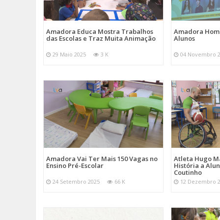
Amadora Educa Mostra Trabalhos
Amadora Home
das Escolas e Traz Muita Animação
Alunos
29 Maio 2025
3 K
04 Novembro 
Amadora Vai Ter Mais 150 Vagas no
Atleta Hugo M
Ensino Pré-Escolar
História a Alu
Coutinho
24 Setembro 2025
66 K
12 Dezembro 