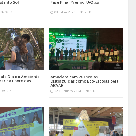
sta do Sol
Fase Final Prémio FAQtos
92 K
08 Julho 2026
75 K
ala Dia do Ambiente
Amadora com 26 Escolas
er na Fonte das
Distinguidas como Eco-Escolas pela
ABAAE
2 K
22 Outubro 2024
1 K