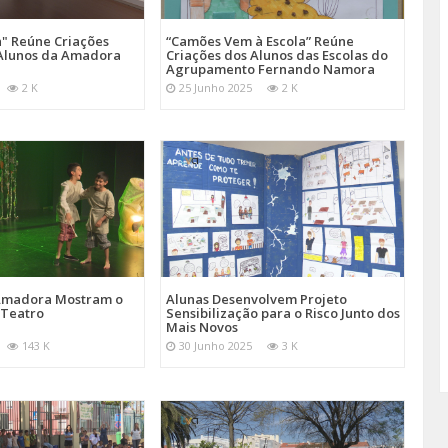
a" Reúne Criações
“Camões Vem à Escola” Reúne
s Alunos da Amadora
Criações dos Alunos das Escolas do
Agrupamento Fernando Namora
2 K
25 Junho 2025
2 K
 Amadora Mostram o
Alunas Desenvolvem Projeto
 Teatro
Sensibilização para o Risco Junto dos
Mais Novos
143 K
30 Junho 2025
3 K