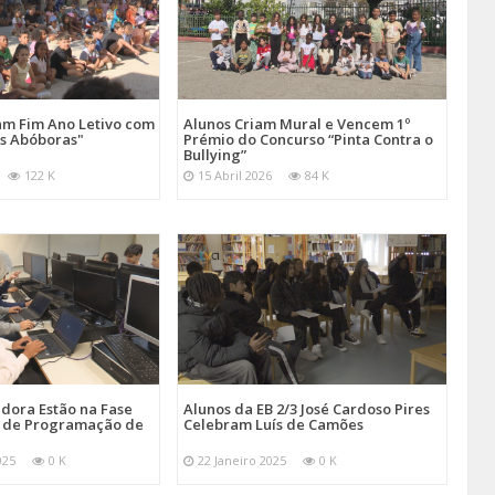
am Fim Ano Letivo com
Alunos Criam Mural e Vencem 1º
ês Abóboras"
Prémio do Concurso “Pinta Contra o
Bullying”
122 K
15 Abril 2026
84 K
dora Estão na Fase
Alunos da EB 2/3 José Cardoso Pires
o de Programação de
Celebram Luís de Camões
025
0 K
22 Janeiro 2025
0 K