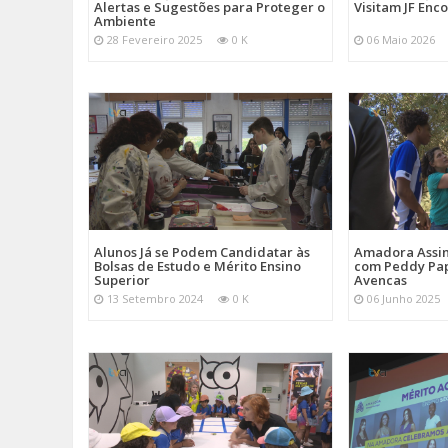
Alertas e Sugestões para Proteger o
Visitam JF Enco
Ambiente
28 Fevereiro 2025
0 K
06 Maio 2026
Alunos Já se Podem Candidatar às
Amadora Assin
Bolsas de Estudo e Mérito Ensino
com Peddy Pap
Superior
Avencas
13 Setembro 2024
0 K
06 Junho 2025