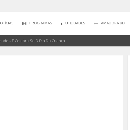
OTÍCIAS
PROGRAMAS
UTILIDADES
AMADORA BD
nde... E Celebra-Se O Dia Da Criança