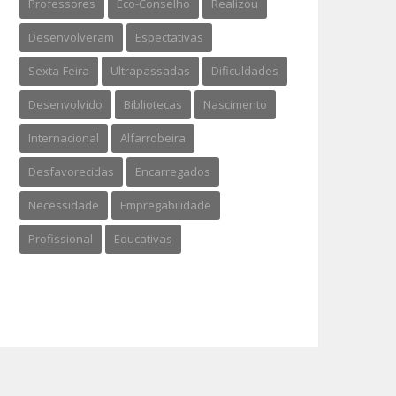
Professores
Eco-Conselho
Realizou
Desenvolveram
Espectativas
Sexta-Feira
Ultrapassadas
Dificuldades
Desenvolvido
Bibliotecas
Nascimento
Internacional
Alfarrobeira
Desfavorecidas
Encarregados
Necessidade
Empregabilidade
Profissional
Educativas