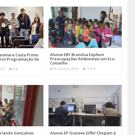
Alunos EB1 Brandoa Expõem
Seomara Costa Primo
Preocupações Ambientais em Eco-
rso Programação de
Conselho
20 Janeiro 2026
133 K
025
0 K
Orlando Gonçalves
Alunos EP Gustave Eiffel Chegam à