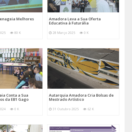
nageia Melhores
Amadora Leva a Sua Oferta
Educativa à Futurália
2025
80 K
28 Março 2025
0 K
aia Conta a Sua
Autarquia Amadora Cria Bolsas de
nos da EB1 Gago
Mestrado Artístico
2024
0 K
31 Outubro 2025
62 K