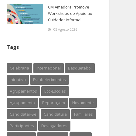
CM Amadora Promove
Workshops de Apoio ao
Cuidador Informal
05 Agosto 2026
Tags
Celebraria
Internacional
Basquetebol
Iniciativa
Estabelecimentos
Agrupamentos
Eco-Escolas
Agrupamento
Reportagem
Novamente
Candidatar-Se
Candidatura
Familiares
Participantes
DevJogadores