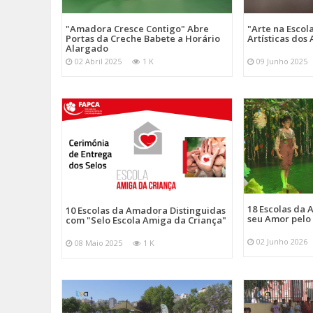
"Amadora Cresce Contigo" Abre
"Arte na Escol
Portas da Creche Babete a Horário
Artísticas do
Alargado
02 Abril 2025
1 K
09 Junho 2025
18 Escolas da
10 Escolas da Amadora Distinguidas
seu Amor pelo
com "Selo Escola Amiga da Criança"
02 Junho 2026
08 Maio 2025
1 K