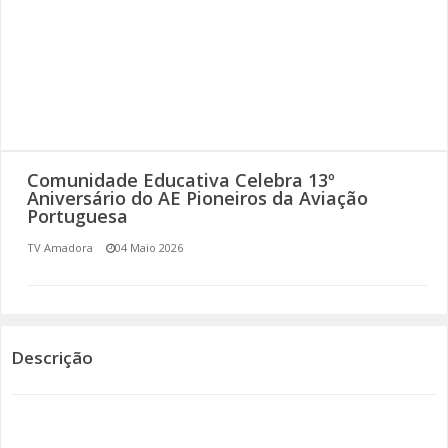
SOMOS TODOS EUROPEUS
ENCONTROS IMAGINÁRIOS
AMADORA LIGA À RESILIÊNCIA
VEMOS OUVIMOS E LEMOS
Comunidade Educativa Celebra 13º
Aniversário do AE Pioneiros da Aviação
Portuguesa
(RE) PENSAMENTOS
TV Amadora
04 Maio 2026
ECOMOVE-TE
HISTÓRIAS DE ABRIL
Descrição