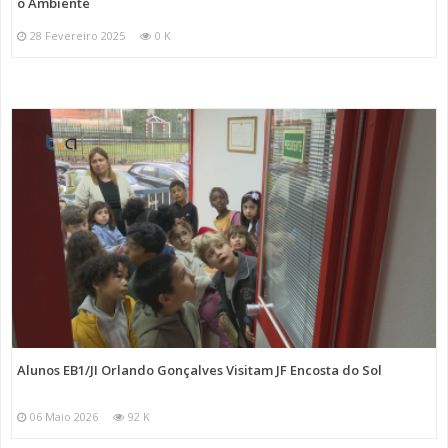
o Ambiente
28 Fevereiro 2025
0 K
Alunos EB1/JI Orlando Gonçalves Visitam JF Encosta do Sol
06 Maio 2026
92 K