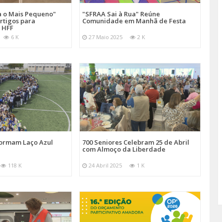
a o Mais Pequeno"
"SFRAA Sai à Rua" Reúne
rtigos para
Comunidade em Manhã de Festa
 HFF
6 K
27 Maio 2025
2 K
Formam Laço Azul
700 Seniores Celebram 25 de Abril
com Almoço da Liberdade
118 K
24 Abril 2025
1 K