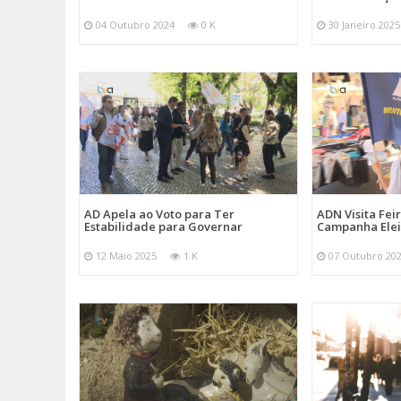
04 Outubro 2024
0 K
30 Janeiro 2025
AD Apela ao Voto para Ter
ADN Visita Fe
Estabilidade para Governar
Campanha Elei
12 Maio 2025
1 K
07 Outubro 20