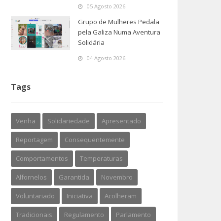
05 Agosto 2026
Grupo de Mulheres Pedala
pela Galiza Numa Aventura
Solidária
04 Agosto 2026
Tags
Venha
Solidariedade
Apresentado
Reportagem
Consequentemente
Comportamentos
Temperaturas
Alfornelos
Garantida
Novembro
Voluntariado
Iniciativa
Acolheram
Tradicionais
Regulamento
Parlamento