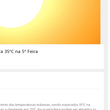
 35ºC na 5ª Feira
mento das temperaturas máximas, sendo esperados 35ºC na
imas a chegarem aos 25ºC. Na quarta-feira podem ser atingidos os