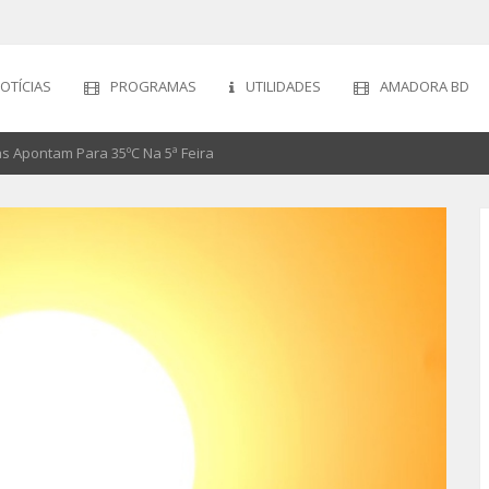
OTÍCIAS
PROGRAMAS
UTILIDADES
AMADORA BD
s Apontam Para 35ºC Na 5ª Feira