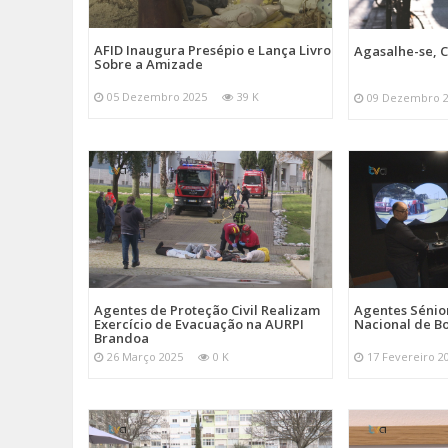
AFID Inaugura Presépio e Lança Livro
Agasalhe-se, C
Sobre a Amizade
05 Dezembro 2025
39 K
09 Dezembro 
Agentes de Proteção Civil Realizam
Agentes Sénior
Exercício de Evacuação na AURPI
Nacional de B
Brandoa
26 Março 2025
0 K
17 Fevereiro 2