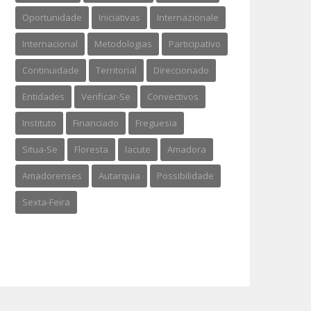
Oportunidade
Iniciativas
Internazionale
Internacional
Metodologias
Participativo
Continuidade
Territorial
Direccionado
Entidades
Verificar-Se
Convectivos
Instituto
Financiado
Freguesia
Situa-Se
Floresta
Iacute
Amadora
Amadorenses
Autarquia
Possibilidade
Sexta-Feira