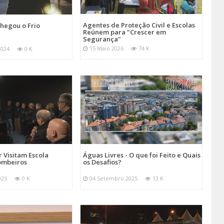
Agentes de Proteção Civil e Escolas
hegou o Frio
Reúnem para "Crescer em
Segurança"
15 Maio 2026
74 K
2024
0 K
 Visitam Escola
Águas Livres - O que foi Feito e Quais
ombeiros
os Desafios?
025
0 K
04 Setembro 2025
13 K