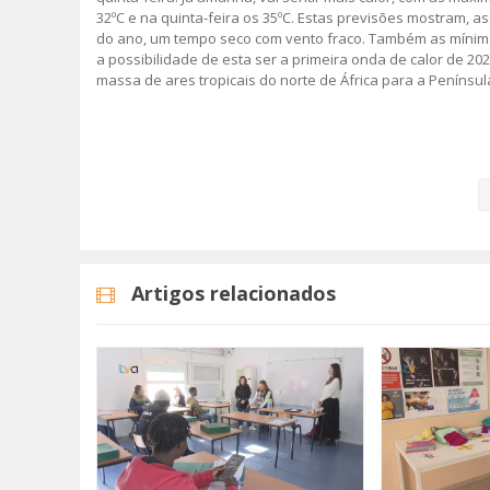
32ºC e na quinta-feira os 35ºC. Estas previsões mostram, 
do ano, um tempo seco com vento fraco. Também as mínimas
a possibilidade de esta ser a primeira onda de calor de 
massa de ares tropicais do norte de África para a Península
A Proteção Civil da Amadora alerta, assim, os grupos de p
doenças crónicas, para adotarem medidas de autoproteção,
prolongada, nas horas de maior calor e adaptar as habit
Imagem: Unsplash
Artigos relacionados
Categorias
Noticias
Atualidade