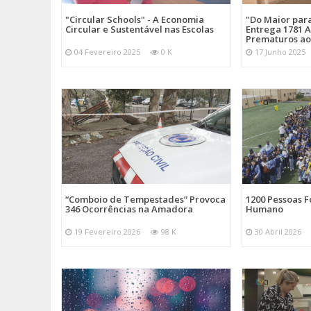
"Circular Schools" - A Economia
"Do Maior par
Circular e Sustentável nas Escolas
Entrega 1781 A
Prematuros ao
04 Fevereiro 2025
0 K
17 Junho 2025
“Comboio de Tempestades” Provoca
1200 Pessoas 
346 Ocorrências na Amadora
Humano
19 Fevereiro 2026
98 K
30 Abril 2026