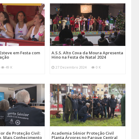
Esteve em Festa com
A.S.S. Alto Cova da Moura Apresenta
mação
Hino na Festa de Natal 2024
49 K
27 Dezembro 2024
0 K
r de Proteção Civil:
Academia Sénior Proteção Civil
, Mais Conhecimento
Planta Árvores no Parque Central