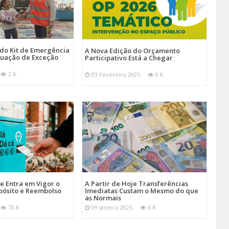
 do Kit de Emergência
A Nova Edição do Orçamento
tuação de Exceção
Participativo Está a Chegar
2 K
03 Fevereiro 2025
0 K
je Entra em Vigor o
A Partir de Hoje Transferências
pósito e Reembolso
Imediatas Custam o Mesmo do que
as Normais
70 K
09 Janeiro 2025
0 K