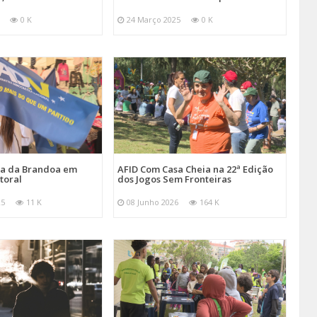
0 K
24 Março 2025
0 K
ira da Brandoa em
AFID Com Casa Cheia na 22ª Edição
toral
dos Jogos Sem Fronteiras
25
11 K
08 Junho 2026
164 K