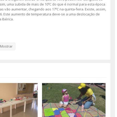
assim, uma subida de mais de 10ºC do que é normal para esta época
 vão aumentar, chegando aos 17ºC na quinta-feira. Existe, assim,
2026. Este aumento de temperatura deve-se a uma deslocação de
 Ibérica.
essoas mais vulneráveis, pessoas idosas, crianças e pacientes com
 como manter-se hidratado, evitar a exposição ao sol, de forma
ações ao aumento de temperatura.
Mostrar