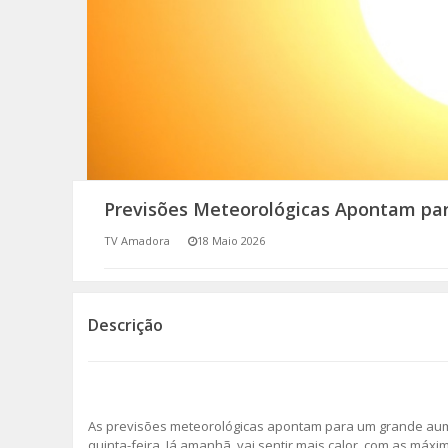
SOMOS TODOS EUROPEUS
ENCONTROS IMAGINÁRIOS
AMADORA LIGA À RESILIÊNCIA
VEMOS OUVIMOS E LEMOS
Previsões Meteorológicas Apontam para
(RE) PENSAMENTOS
TV Amadora
18 Maio 2026
ECOMOVE-TE
HISTÓRIAS DE ABRIL
Descrição
As previsões meteorológicas apontam para um grande au
quinta-feira. Já amanhã, vai sentir mais calor, com as máx