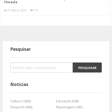
Floresta
21 Março 2025
0 K
Pesquisar
Noticias
Cultura (1666)
Educação (568)
Desporto (946)
Reportagem (282)