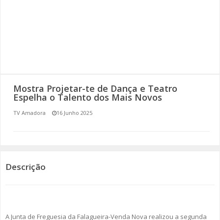
SOMOS TODOS EUROPEUS
ENCONTROS IMAGINÁRIOS
AMADORA LIGA À RESILIÊNCIA
VEMOS OUVIMOS E LEMOS
Mostra Projetar-te de Dança e Teatro
Espelha o Talento dos Mais Novos
(RE) PENSAMENTOS
TV Amadora
16 Junho 2025
ECOMOVE-TE
HISTÓRIAS DE ABRIL
Descrição
A Junta de Freguesia da Falagueira-Venda Nova realizou a segunda