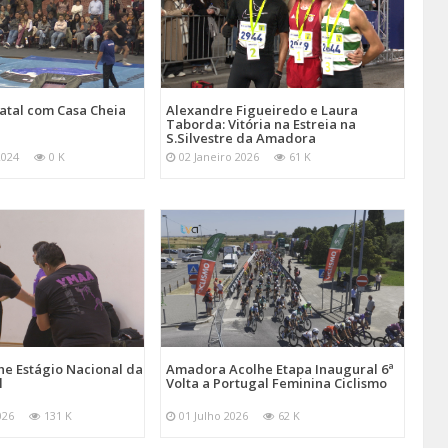
atal com Casa Cheia
Alexandre Figueiredo e Laura
Taborda: Vitória na Estreia na
S.Silvestre da Amadora
2024
0 K
02 Janeiro 2026
61 K
e Estágio Nacional da
Amadora Acolhe Etapa Inaugural 6ª
l
Volta a Portugal Feminina Ciclismo
026
131 K
01 Julho 2026
62 K