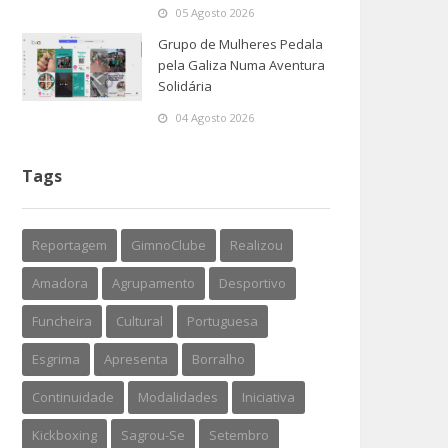
05 Agosto 2026
Grupo de Mulheres Pedala
pela Galiza Numa Aventura
Solidária
04 Agosto 2026
Tags
Reportagem
GimnoClube
Realizou
Amadora
Agrupamento
Desportivo
Funcheira
Cultural
Portuguesa
Esgrima
Apresenta
Borralho
Continuidade
Modalidades
Iniciativa
Kickboxing
Sagrou-Se
Setembro