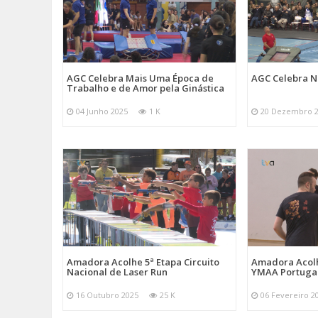
AGC Celebra Mais Uma Época de
AGC Celebra N
Trabalho e de Amor pela Ginástica
04 Junho 2025
1 K
20 Dezembro 
Amadora Acolhe 5ª Etapa Circuito
Amadora Acolh
Nacional de Laser Run
YMAA Portuga
16 Outubro 2025
25 K
06 Fevereiro 2