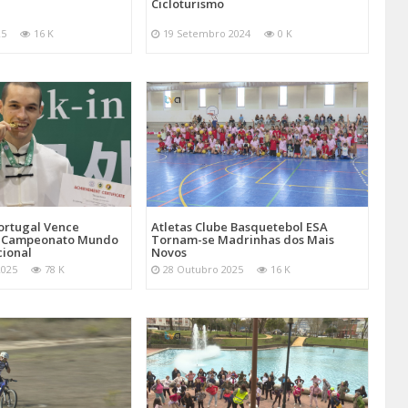
Cicloturismo
25
16 K
19 Setembro 2024
0 K
Atletas Clube Basquetebol ESA
ortugal Vence
Tornam-se Madrinhas dos Mais
 Campeonato Mundo
Novos
cional
28 Outubro 2025
16 K
2025
78 K