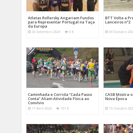
Atletas Rollersky Angariam Fundos
BTT Volta a P
para Representar Portugal na Taça
Lanceiros nº2
da Europa
26 Setembro 2024
0 K
04 Outubro 20
Caminhada e Corrida “Cada Passo
CASB Mostra-s
Conta” Aliam Atividade Física ao
Nova Época
Convívio
17 Abril 2026
131 K
15 Outubro 20