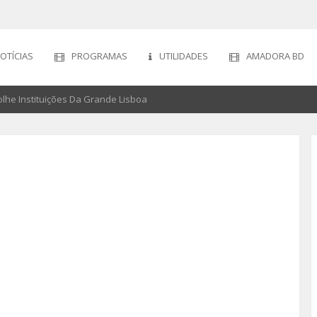
OTÍCIAS
PROGRAMAS
UTILIDADES
AMADORA BD
e Instituições Da Grande Lisboa