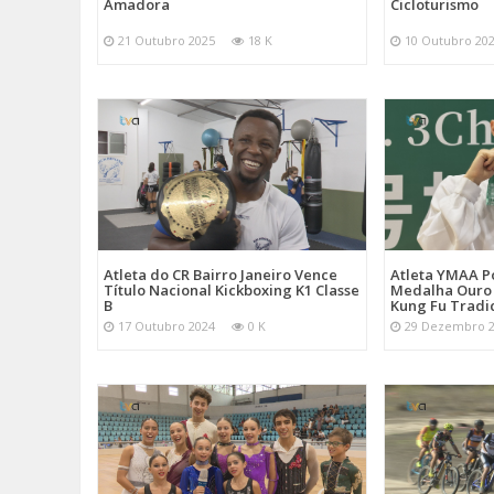
Amadora
Cicloturismo
21 Outubro 2025
18 K
10 Outubro 20
Atleta do CR Bairro Janeiro Vence
Atleta YMAA P
Título Nacional Kickboxing K1 Classe
Medalha Ouro
B
Kung Fu Tradi
17 Outubro 2024
0 K
29 Dezembro 