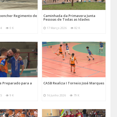
reencher Regimento de
Caminhada da Primavera Junta
Pessoas de Todas as Idades
24
0 K
17 Março 2026
82 K
e Preparado para a
CASB Realiza I Torneio José Marques
25
9 K
16 Junho 2026
79 K