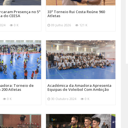
arcaram Presença no 5º
33º Torneio Rui Costa Reúne 960
a do CEESA
Atletas
2024
0 K
09 Julho 2026
121 K
adora: Torneio de
Académica da Amadora Apresenta
 200 Atletas
Equipas de Voleibol Com Ambição
0 K
30 Outubro 2024
0 K