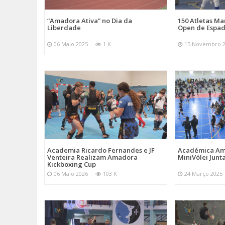
“Amadora Ativa” no Dia da
150 Atletas M
Liberdade
Open de Espad
06 Maio 2025
1 K
15 Novembro 
Academia Ricardo Fernandes e JF
Académica Am
Venteira Realizam Amadora
MiniVólei Junta
Kickboxing Cup
06 Maio 2026
103 K
24 Março 2025