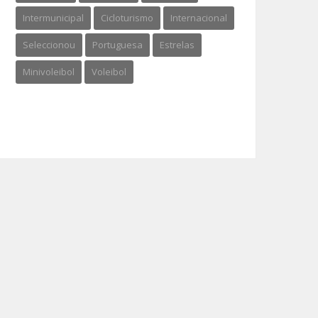
Intermunicipal
Cicloturismo
Internacional
Seleccionou
Portuguesa
Estrelas
Minivoleibol
Voleibol