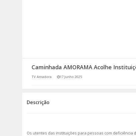
SOMOS TODOS EUROPEUS
ENCONTROS IMAGINÁRIOS
AMADORA LIGA À RESILIÊNCIA
VEMOS OUVIMOS E LEMOS
Caminhada AMORAMA Acolhe Instituiçõ
(RE) PENSAMENTOS
TV Amadora
17 Junho 2025
ECOMOVE-TE
HISTÓRIAS DE ABRIL
Descrição
Os utentes das instituições para pessoas com deficiência