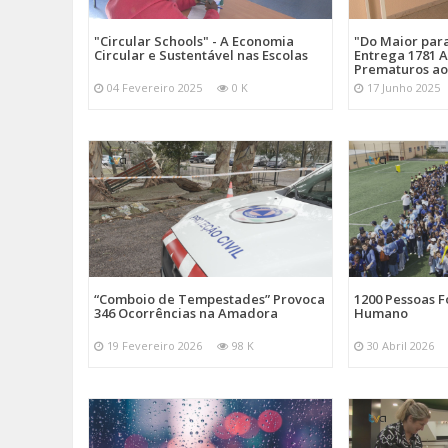
"Circular Schools" - A Economia
"Do Maior par
Circular e Sustentável nas Escolas
Entrega 1781 A
Prematuros ao
04 Fevereiro 2025
0 K
17 Junho 2025
“Comboio de Tempestades” Provoca
1200 Pessoas 
346 Ocorrências na Amadora
Humano
19 Fevereiro 2026
98 K
30 Abril 2026