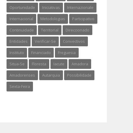
Oportunidade
Iniciativas
Internazionale
Internacional
Metodologias
Participativo
Continuidade
Territorial
Direccionado
Entidades
Verificar-Se
Convectivos
Instituto
Financiado
Freguesia
Situa-Se
Floresta
Iacute
Amadora
Amadorenses
Autarquia
Possibilidade
Sexta-Feira