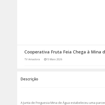
SOMOS TODOS EUROPEUS
ENCONTROS IMAGINÁRIOS
AMADORA LIGA À RESILIÊNCIA
VEMOS OUVIMOS E LEMOS
Cooperativa Fruta Feia Chega à Mina 
(RE) PENSAMENTOS
TV Amadora
15 Maio 2026
ECOMOVE-TE
HISTÓRIAS DE ABRIL
Descrição
A Junta de Freguesia Mina de Água estabeleceu uma parceri