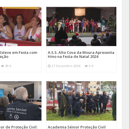
Esteve em Festa com
A.S.S. Alto Cova da Moura Apresenta
mação
Hino na Festa de Natal 2024
49 K
27 Dezembro 2024
0 K
r de Proteção Civil:
Academia Sénior Proteção Civil