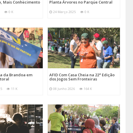
, Mais Conhecimento
Planta Árvores no Parque Central
0 K
24 Março 2025
0 K
ira da Brandoa em
AFID Com Casa Cheia na 22ª Edição
toral
dos Jogos Sem Fronteiras
25
11 K
08 Junho 2026
164 K