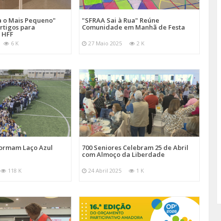
a o Mais Pequeno"
"SFRAA Sai à Rua" Reúne
rtigos para
Comunidade em Manhã de Festa
 HFF
6 K
27 Maio 2025
2 K
Formam Laço Azul
700 Seniores Celebram 25 de Abril
com Almoço da Liberdade
118 K
24 Abril 2025
1 K