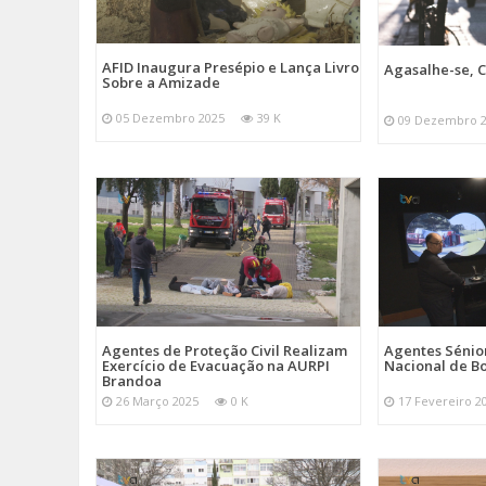
AFID Inaugura Presépio e Lança Livro
Agasalhe-se, C
Sobre a Amizade
05 Dezembro 2025
39 K
09 Dezembro 
Agentes de Proteção Civil Realizam
Agentes Sénior
Exercício de Evacuação na AURPI
Nacional de B
Brandoa
26 Março 2025
0 K
17 Fevereiro 2