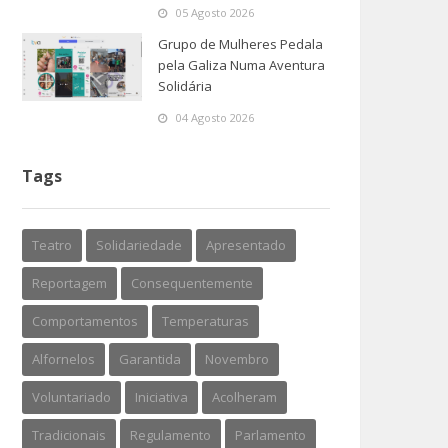
05 Agosto 2026
Grupo de Mulheres Pedala
pela Galiza Numa Aventura
Solidária
04 Agosto 2026
Tags
Teatro
Solidariedade
Apresentado
Reportagem
Consequentemente
Comportamentos
Temperaturas
Alfornelos
Garantida
Novembro
Voluntariado
Iniciativa
Acolheram
Tradicionais
Regulamento
Parlamento