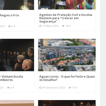
Agentes de Proteção Civil e Escolas
hegou o Frio
Reúnem para "Crescer em
Segurança"
15 Maio 2026
74 K
2024
0 K
 Visitam Escola
Águas Livres - O que foi Feito e Quais
ombeiros
os Desafios?
025
0 K
04 Setembro 2025
13 K