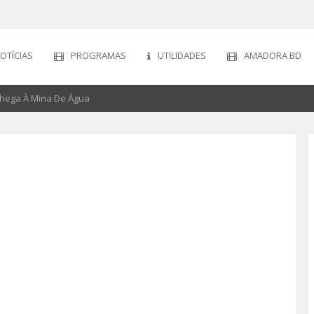
OTÍCIAS
PROGRAMAS
UTILIDADES
AMADORA BD
Chega À Mina De Água