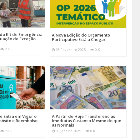
 do Kit de Emergência
A Nova Edição do Orçamento
tuação de Exceção
Participativo Está a Chegar
2 K
03 Fevereiro 2025
0 K
je Entra em Vigor o
A Partir de Hoje Transferências
pósito e Reembolso
Imediatas Custam o Mesmo do que
as Normais
70 K
09 Janeiro 2025
0 K