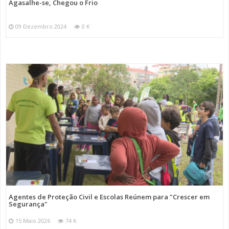
Agasalhe-se, Chegou o Frio
09 Dezembro 2024
0 K
Agentes de Proteção Civil e Escolas Reúnem para "Crescer em
Segurança"
15 Maio 2026
74 K