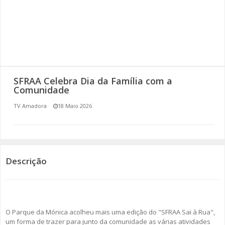
SOMOS TODOS EUROPEUS
ENCONTROS IMAGINÁRIOS
AMADORA LIGA À RESILIÊNCIA
SFRAA Celebra Dia da Família com a
VEMOS OUVIMOS E LEMOS
Comunidade
TV Amadora
18 Maio 2026
(RE) PENSAMENTOS
ECOMOVE-TE
HISTÓRIAS DE ABRIL
Descrição
O Parque da Mónica acolheu mais uma edição do "SFRAA Sai à Rua",
um forma de trazer para junto da comunidade as várias atividades