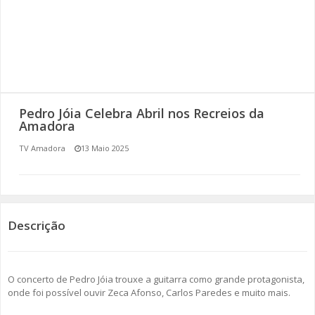
SOMOS TODOS EUROPEUS
ENCONTROS IMAGINÁRIOS
AMADORA LIGA À RESILIÊNCIA
Pedro Jóia Celebra Abril nos Recreios da
VEMOS OUVIMOS E LEMOS
Amadora
TV Amadora
13 Maio 2025
(RE) PENSAMENTOS
ECOMOVE-TE
HISTÓRIAS DE ABRIL
Descrição
O concerto de Pedro Jóia trouxe a guitarra como grande protagonista,
onde foi possível ouvir Zeca Afonso, Carlos Paredes e muito mais.