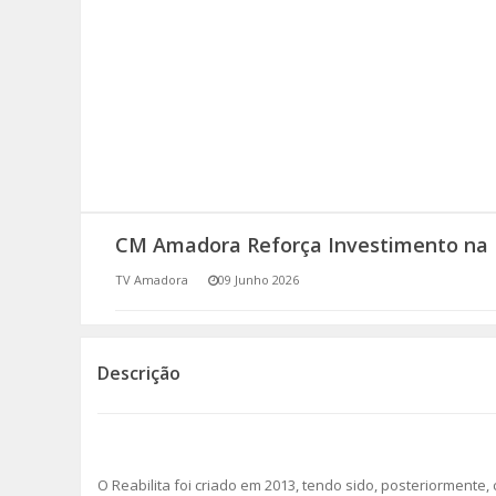
SOMOS TODOS EUROPEUS
ENCONTROS IMAGINÁRIOS
AMADORA LIGA À RESILIÊNCIA
VEMOS OUVIMOS E LEMOS
CM Amadora Reforça Investimento na 
(RE) PENSAMENTOS
TV Amadora
09 Junho 2026
ECOMOVE-TE
HISTÓRIAS DE ABRIL
Descrição
O Reabilita foi criado em 2013, tendo sido, posteriormente, c