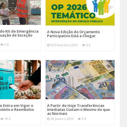
 do Kit de Emergência
A Nova Edição do Orçamento
tuação de Exceção
Participativo Está a Chegar
2 K
03 Fevereiro 2025
0 K
je Entra em Vigor o
A Partir de Hoje Transferências
pósito e Reembolso
Imediatas Custam o Mesmo do que
as Normais
70 K
09 Janeiro 2025
0 K