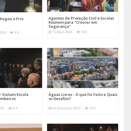
Agentes de Proteção Civil e Escolas
hegou o Frio
Reúnem para "Crescer em
Segurança"
15 Maio 2026
74 K
2024
0 K
 Visitam Escola
Águas Livres - O que foi Feito e Quais
ombeiros
os Desafios?
025
0 K
04 Setembro 2025
13 K