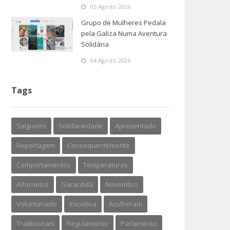
05 Agosto 2026
Grupo de Mulheres Pedala
pela Galiza Numa Aventura
Solidária
04 Agosto 2026
Tags
Salgueiro
Solidariedade
Apresentado
Reportagem
Consequentemente
Comportamentos
Temperaturas
Alfornelos
Garantida
Novembro
Voluntariado
Iniciativa
Acolheram
Tradicionais
Regulamento
Parlamento