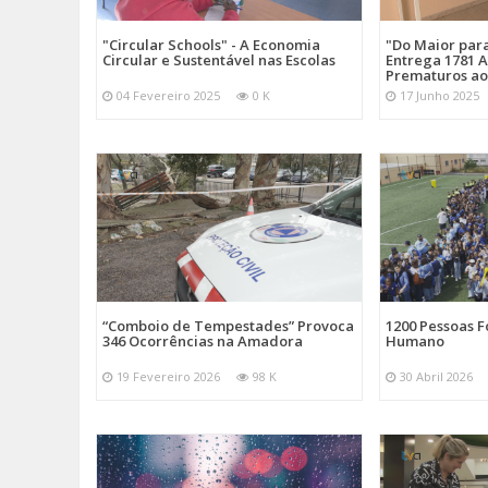
"Circular Schools" - A Economia
"Do Maior par
Circular e Sustentável nas Escolas
Entrega 1781 A
Prematuros ao
04 Fevereiro 2025
0 K
17 Junho 2025
“Comboio de Tempestades” Provoca
1200 Pessoas 
346 Ocorrências na Amadora
Humano
19 Fevereiro 2026
98 K
30 Abril 2026