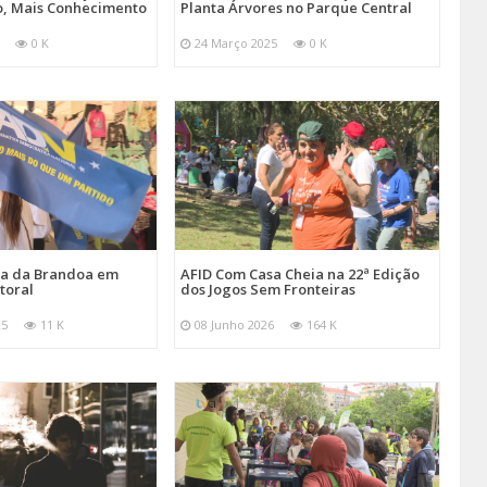
, Mais Conhecimento
Planta Árvores no Parque Central
0 K
24 Março 2025
0 K
ira da Brandoa em
AFID Com Casa Cheia na 22ª Edição
toral
dos Jogos Sem Fronteiras
25
11 K
08 Junho 2026
164 K