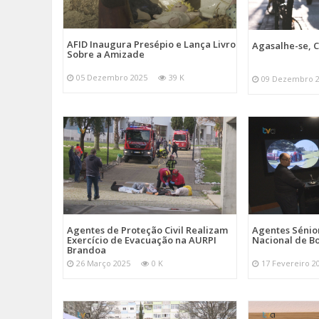
AFID Inaugura Presépio e Lança Livro
Agasalhe-se, C
Sobre a Amizade
05 Dezembro 2025
39 K
09 Dezembro 
Agentes de Proteção Civil Realizam
Agentes Sénior
Exercício de Evacuação na AURPI
Nacional de B
Brandoa
26 Março 2025
0 K
17 Fevereiro 2