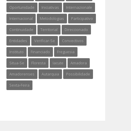
Oportunidade
Iniciativas
Internazionale
Internacional
Metodologias
Participativo
Continuidade
Territorial
Direccionado
Entidades
Verificar-Se
Convectivos
Instituto
Financiado
Freguesia
Situa-Se
Floresta
Iacute
Amadora
Amadorenses
Autarquia
Possibilidade
Sexta-Feira