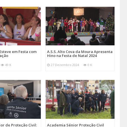
Esteve em Festa com
A.S.S. Alto Cova da Moura Apresenta
mação
Hino na Festa de Natal 2024
49 K
27 Dezembro 2024
0 K
r de Proteção Civil:
Academia Sénior Proteção Civil