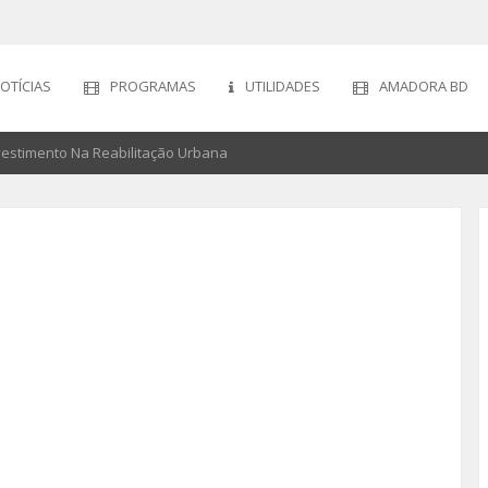
OTÍCIAS
PROGRAMAS
UTILIDADES
AMADORA BD
estimento Na Reabilitação Urbana