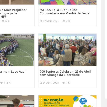
a o Mais Pequeno"
"SFRAA Sai à Rua" Reúne
rtigos para
Comunidade em Manhã de Festa
 HFF
6 K
27 Maio 2025
2 K
Formam Laço Azul
700 Seniores Celebram 25 de Abril
com Almoço da Liberdade
118 K
24 Abril 2025
1 K