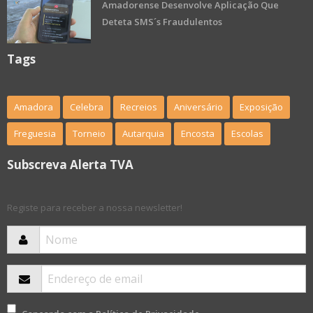
Amadorense Desenvolve Aplicação Que
Deteta SMS´s Fraudulentos
Tags
Amadora
Celebra
Recreios
Aniversário
Exposição
Freguesia
Torneio
Autarquia
Encosta
Escolas
Subscreva Alerta TVA
Registe para receber a nossa newsletter!