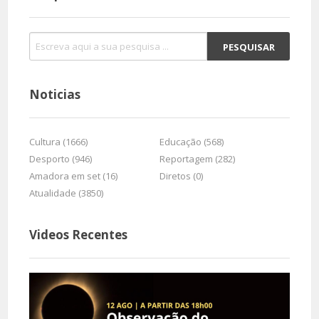
Noticias
Cultura (1666)
Educação (568)
Desporto (946)
Reportagem (282)
Amadora em set (16)
Diretos (0)
Atualidade (3850)
Videos Recentes