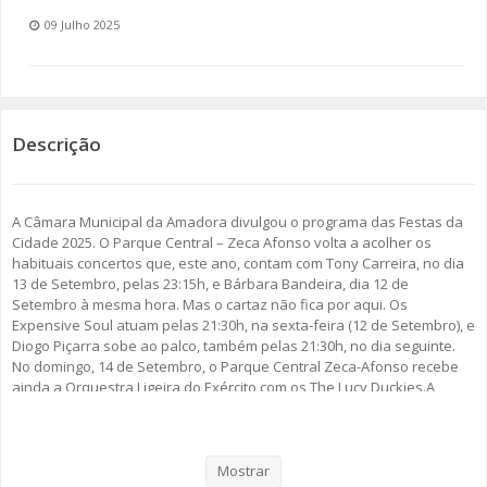
09 Julho 2025
SOMOS TODOS EUROPEUS
ENCONTROS IMAGINÁRIOS
AMADORA LIGA À RESILIÊNCIA
Descrição
VEMOS OUVIMOS E LEMOS
A Câmara Municipal da Amadora divulgou o programa das Festas da
(RE) PENSAMENTOS
Cidade 2025. O Parque Central – Zeca Afonso volta a acolher os
habituais concertos que, este ano, contam com Tony Carreira, no dia
13 de Setembro, pelas 23:15h, e Bárbara Bandeira, dia 12 de
ECOMOVE-TE
Setembro à mesma hora. Mas o cartaz não fica por aqui. Os
Expensive Soul atuam pelas 21:30h, na sexta-feira (12 de Setembro), e
HISTÓRIAS DE ABRIL
Diogo Piçarra sobe ao palco, também pelas 21:30h, no dia seguinte.
No domingo, 14 de Setembro, o Parque Central Zeca-Afonso recebe
ainda a Orquestra Ligeira do Exército com os The Lucy Duckies.A
pensar nos mais pequenos, o Cineteatro D. João V acolhe, 13 e 14 de
Setembro, o espectáculo de Nina Toc Toc.O programa das festas da
cidades contempla ainda uma exposição de escultura de João
Limpinho, na Galeria Artur Bual e a segunda edição do Festival É um
Mostrar