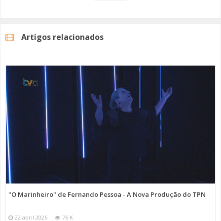
Encontro.Fazem também parte destas celebrações várias iniciativas
desportivas, como o 2º Open Cidade da Amadora em Ténis e o VI
Aquatlo.Programa Completo
Artigos relacionados
Categorias
Noticias
Cultura
"O Marinheiro" de Fernando Pessoa - A Nova Produção do TPN
22 abril 2026
76 K