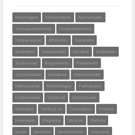
Reportagem
Solidariedade
Apresentado
Consequentemente
Comportamentos
Temperaturas
Alfornelos
Garantida
Novembro
Voluntariado
Iniciativa
Acolheram
Tradicionais
Regulamento
Parlamento
Oportunidade
Iniciativas
Internazionale
Internacional
Metodologias
Participativo
Continuidade
Territorial
Direccionado
Entidades
Verificar-Se
Convectivos
Instituto
Financiado
Freguesia
Situa-Se
Floresta
Iacute
Amadora
Amadorenses
Autarquia