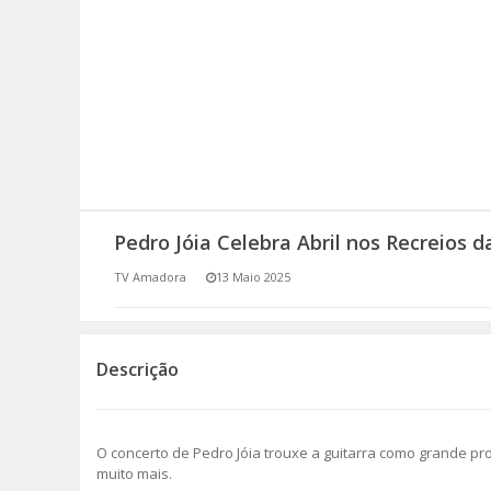
SOMOS TODOS EUROPEUS
ENCONTROS IMAGINÁRIOS
AMADORA LIGA À RESILIÊNCIA
VEMOS OUVIMOS E LEMOS
Pedro Jóia Celebra Abril nos Recreios 
(RE) PENSAMENTOS
TV Amadora
13 Maio 2025
ECOMOVE-TE
HISTÓRIAS DE ABRIL
Descrição
O concerto de Pedro Jóia trouxe a guitarra como grande pro
muito mais.