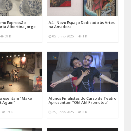
omo Expressão
A4 - Novo Espaço Dedicado às Artes
aria Albertina Jorge
na Amadora
59 K
05 Junho 2025
1 K
Apresentam "Make
Alunos Finalistas do Curso de Teatro
at Again"
Apresentam "Oh! Ah! Prometeu"
69 K
25 Junho 2025
2 K