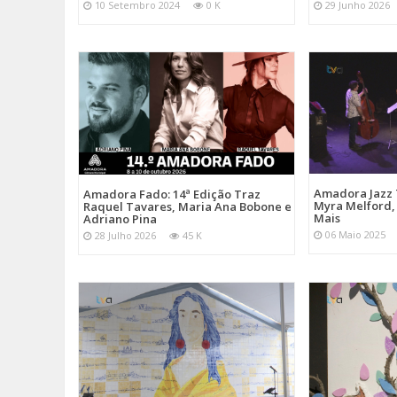
10 Setembro 2024
0 K
29 Junho 2026
Amadora Jazz 
Amadora Fado: 14ª Edição Traz
Myra Melford, 
Raquel Tavares, Maria Ana Bobone e
Mais
Adriano Pina
06 Maio 2025
28 Julho 2026
45 K