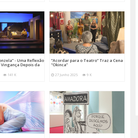
onzela” - Uma Reflexão
“Acordar para o Teatro” Traz a Cena
e Vingança Depois da
“Okinca”
141 K
27 Junho 2025
9 K