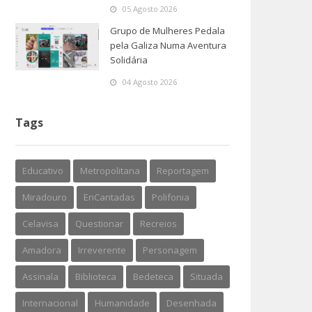
05 Agosto 2026
Grupo de Mulheres Pedala
pela Galiza Numa Aventura
Solidária
04 Agosto 2026
Tags
Educativo
Metropolitana
Reportagem
Miradouro
EnCantadas
Polifonia
Celavisa
Questionar
Recreios
Amadora
Irreverente
Personagem
Assinala
Biblioteca
Bedeteca
Situada
Internacional
Humanidade
Desenhada