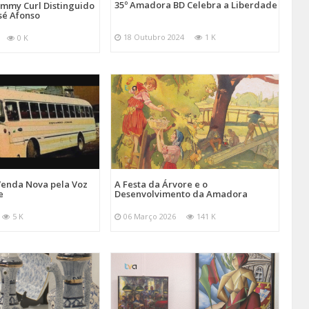
35º Amadora BD Celebra a Liberdade
emmy Curl Distinguido
sé Afonso
18 Outubro 2024
1 K
0 K
Venda Nova pela Voz
A Festa da Árvore e o
e
Desenvolvimento da Amadora
5 K
06 Março 2026
141 K