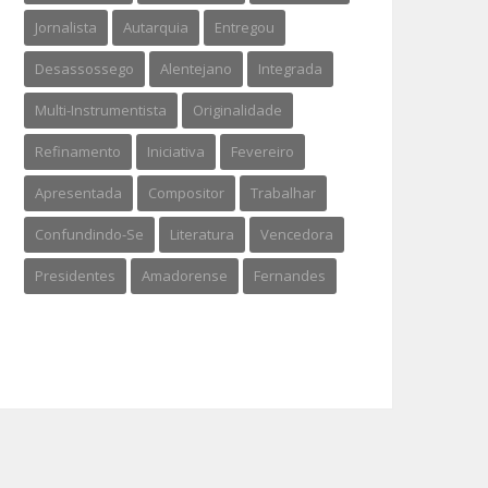
Jornalista
Autarquia
Entregou
Desassossego
Alentejano
Integrada
Multi-Instrumentista
Originalidade
Refinamento
Iniciativa
Fevereiro
Apresentada
Compositor
Trabalhar
Confundindo-Se
Literatura
Vencedora
Presidentes
Amadorense
Fernandes