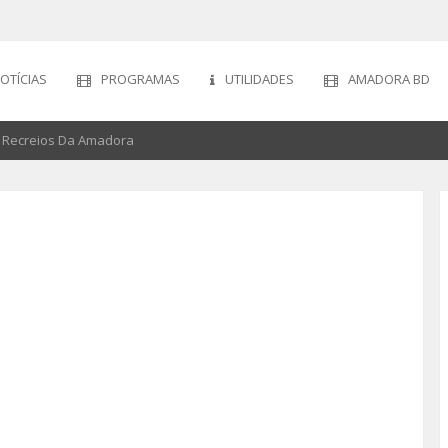
OTÍCIAS
PROGRAMAS
UTILIDADES
AMADORA BD
os Recreios Da Amadora