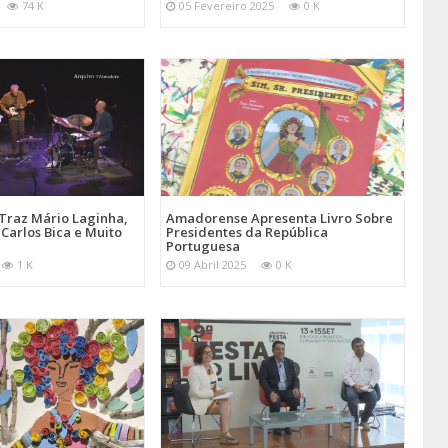
74 K
05 Fevereiro 2025
0 K
Traz Mário Laginha,
Amadorense Apresenta Livro Sobre
Carlos Bica e Muito
Presidentes da República
Portuguesa
1 K
09 Abril 2025
0 K