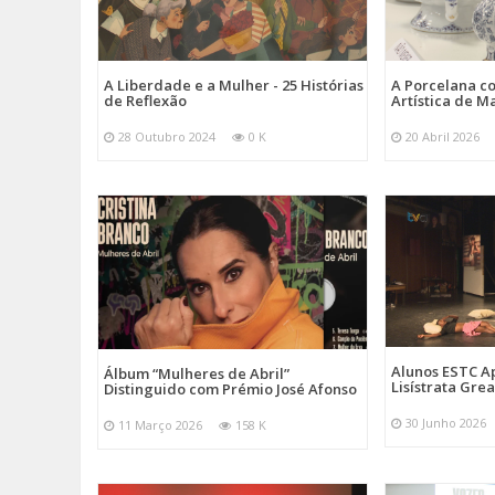
A Liberdade e a Mulher - 25 Histórias
A Porcelana c
de Reflexão
Artística de M
28 Outubro 2024
0 K
20 Abril 2026
Alunos ESTC 
Álbum “Mulheres de Abril”
Lisístrata Gre
Distinguido com Prémio José Afonso
30 Junho 2026
11 Março 2026
158 K