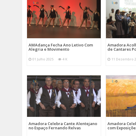
AMAdança Fecha Ano Letivo Com
Amadora Acolh
Alegria e Movimento
de Cantares Po
01 Julho 2025
4 K
11 Dezembro 
Amadora Celebra Cante Alentejano
Amadora Celeb
no Espaço Fernando Relvas
com Exposiçõe