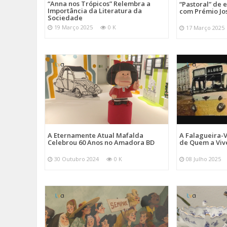
“Anna nos Trópicos” Relembra a
“Pastoral” de 
Importância da Literatura da
com Prémio Jo
Sociedade
19 Março 2025
0 K
17 Março 2025
A Eternamente Atual Mafalda
A Falagueira-
Celebrou 60 Anos no Amadora BD
de Quem a Viv
30 Outubro 2024
0 K
08 Julho 2025