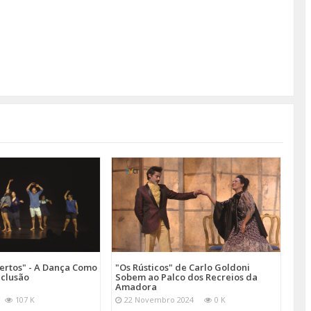
ertos" - A Dança Como
"Os Rústicos" de Carlo Goldoni
nclusão
Sobem ao Palco dos Recreios da
Amadora
107 K
22 Novembro 2024
0 K