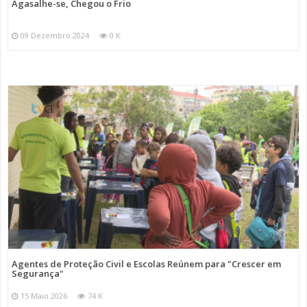
Agasalhe-se, Chegou o Frio
09 Dezembro 2024
0 K
Agentes de Proteção Civil e Escolas Reúnem para "Crescer em
Segurança"
15 Maio 2026
74 K