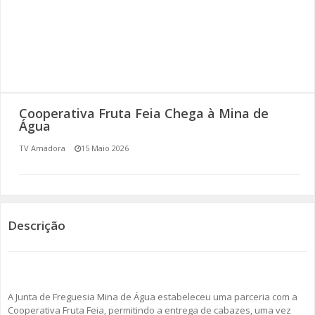
SOMOS TODOS EUROPEUS
ENCONTROS IMAGINÁRIOS
AMADORA LIGA À RESILIÊNCIA
Cooperativa Fruta Feia Chega à Mina de
VEMOS OUVIMOS E LEMOS
Água
TV Amadora
15 Maio 2026
(RE) PENSAMENTOS
ECOMOVE-TE
HISTÓRIAS DE ABRIL
Descrição
A Junta de Freguesia Mina de Água estabeleceu uma parceria com a
Cooperativa Fruta Feia, permitindo a entrega de cabazes, uma vez