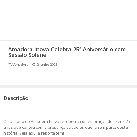
SOMOS TODOS EUROPEUS
ENCONTROS IMAGINÁRIOS
AMADORA LIGA À RESILIÊNCIA
Amadora Inova Celebra 25º Aniversário com
VEMOS OUVIMOS E LEMOS
Sessão Solene
TV Amadora
12 Junho 2025
(RE) PENSAMENTOS
ECOMOVE-TE
HISTÓRIAS DE ABRIL
Descrição
O auditório do Amadora Inova recebeu a comemoração dos seus 25
anos que contou com a presença daqueles que fazem parte desta
história. Veja aqui a reportagem!