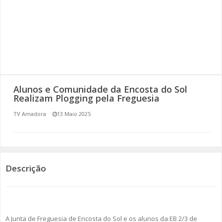
SOMOS TODOS EUROPEUS
ENCONTROS IMAGINÁRIOS
AMADORA LIGA À RESILIÊNCIA
VEMOS OUVIMOS E LEMOS
Alunos e Comunidade da Encosta do Sol
Realizam Plogging pela Freguesia
(RE) PENSAMENTOS
TV Amadora
13 Maio 2025
ECOMOVE-TE
HISTÓRIAS DE ABRIL
Descrição
A Junta de Freguesia de Encosta do Sol e os alunos da EB 2/3 de