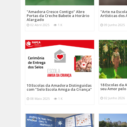
"Amadora Cresce Contigo" Abre
"Arte na Escol
Portas da Creche Babete a Horário
Artísticas do
Alargado
02 Abril 2025
1 K
09 Junho 2025
18 Escolas da
10 Escolas da Amadora Distinguidas
seu Amor pelo
com "Selo Escola Amiga da Criança"
02 Junho 2026
08 Maio 2025
1 K