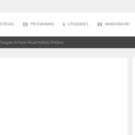
OTÍCIAS
PROGRAMAS
UTILIDADES
AMADORA BD
 Chegam À Fase Final Prémio FAQtos