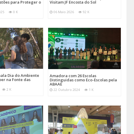
stões para Proteger o
Visitam JF Encosta do Sol
025
0 K
06 Maio 2026
92 K
ala Dia do Ambiente
Amadora com 26 Escolas
er na Fonte das
Distinguidas como Eco-Escolas pela
ABAAE
2 K
22 Outubro 2024
1 K