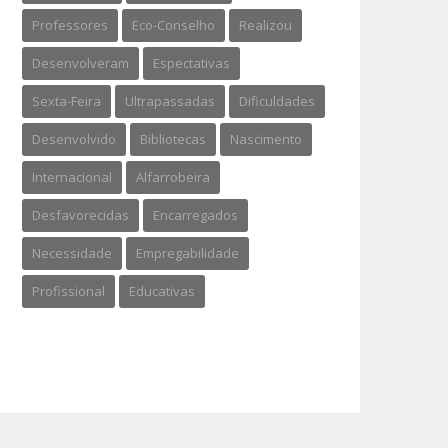
Professores
Eco-Conselho
Realizou
Desenvolveram
Espectativas
Sexta-Feira
Ultrapassadas
Dificuldades
Desenvolvido
Bibliotecas
Nascimento
Internacional
Alfarrobeira
Desfavorecidas
Encarregados
Necessidade
Empregabilidade
Profissional
Educativas