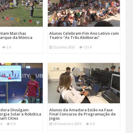
entam Marchas
Alunos Celebram Fim Ano Letivo com
Parque da Mónica
Teatro "As Três Abóboras"
2 K
25 Junho 2026
121 K
adora Divulgam
Alunos da Amadora Estão na Fase
ergia Solar e Robótica
Final Concurso de Programação de
art Cities
Jogos
24
0 K
26 Fevereiro 2025
0 K