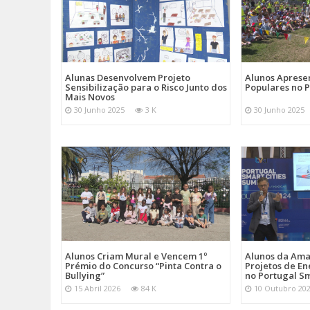
Alunas Desenvolvem Projeto
Alunos Apres
Sensibilização para o Risco Junto dos
Populares no 
Mais Novos
30 Junho 2025
3 K
30 Junho 2025
Alunos Criam Mural e Vencem 1º
Alunos da Am
Prémio do Concurso “Pinta Contra o
Projetos de En
Bullying”
no Portugal Sm
15 Abril 2026
84 K
10 Outubro 20