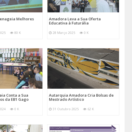
nageia Melhores
Amadora Leva a Sua Oferta
Educativa à Futurália
2025
80 K
28 Março 2025
0 K
aia Conta a Sua
Autarquia Amadora Cria Bolsas de
nos da EB1 Gago
Mestrado Artístico
2024
0 K
31 Outubro 2025
62 K