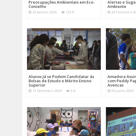
Preocupações Ambientais em Eco-
Alertas e Suge
Conselho
Ambiente
20 Janeiro 2026
133 K
28 Fevereiro 2
Alunos Já se Podem Candidatar às
Amadora Assin
Bolsas de Estudo e Mérito Ensino
com Peddy Pap
Superior
Avencas
13 Setembro 2024
0 K
06 Junho 2025