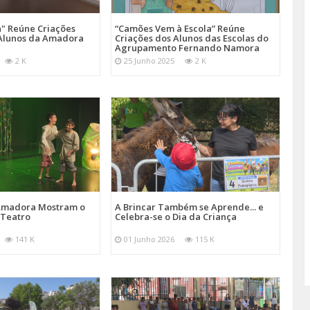
a" Reúne Criações
“Camões Vem à Escola” Reúne
s Alunos da Amadora
Criações dos Alunos das Escolas do
Agrupamento Fernando Namora
2 K
25 Junho 2025
2 K
 Amadora Mostram o
A Brincar Também se Aprende... e
 Teatro
Celebra-se o Dia da Criança
141 K
01 Junho 2026
115 K