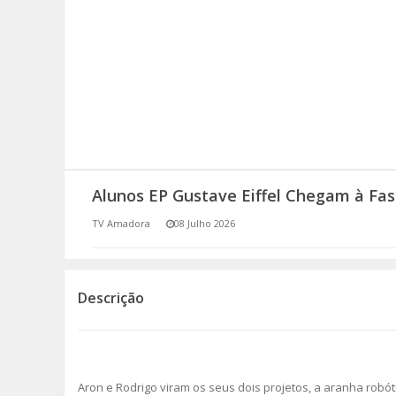
SOMOS TODOS EUROPEUS
ENCONTROS IMAGINÁRIOS
AMADORA LIGA À RESILIÊNCIA
VEMOS OUVIMOS E LEMOS
Alunos EP Gustave Eiffel Chegam à Fas
(RE) PENSAMENTOS
TV Amadora
08 Julho 2026
ECOMOVE-TE
HISTÓRIAS DE ABRIL
Descrição
Aron e Rodrigo viram os seus dois projetos, a aranha robó