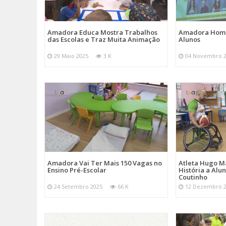
Amadora Educa Mostra Trabalhos
Amadora Home
das Escolas e Traz Muita Animação
Alunos
29 Maio 2025
3 K
04 Novembro 
Amadora Vai Ter Mais 150 Vagas no
Atleta Hugo M
Ensino Pré-Escolar
História a Alu
Coutinho
24 Setembro 2025
66 K
12 Dezembro 