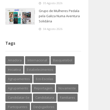
05 Agosto 2026
Grupo de Mulheres Pedala
pela Galiza Numa Aventura
Solidária
04 Agosto 2026
Tags
Amadora
Internacional
Basquetebol
Iniciativa
Estabelecimentos
Agrupamentos
Eco-Escolas
Agrupamento
Reportagem
Novamente
Candidatar-Se
Candidatura
Familiares
Participantes
DevJogadores