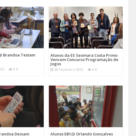
/JI Brandoa Testam
Alunos da ES Seomara Costa Primo
Vencem Concurso Programação de
Jogos
025
0 K
28 Fevereiro 2025
0 K
 Brandoa Deixam
Alunos EB1/JI Orlando Gonçalves