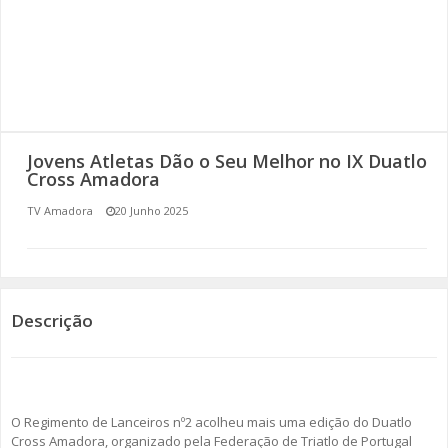
SOMOS TODOS EUROPEUS
ENCONTROS IMAGINÁRIOS
AMADORA LIGA À RESILIÊNCIA
Jovens Atletas Dão o Seu Melhor no IX Duatlo
VEMOS OUVIMOS E LEMOS
Cross Amadora
TV Amadora
20 Junho 2025
(RE) PENSAMENTOS
ECOMOVE-TE
HISTÓRIAS DE ABRIL
Descrição
O Regimento de Lanceiros nº2 acolheu mais uma edição do Duatlo
Cross Amadora, organizado pela Federação de Triatlo de Portugal