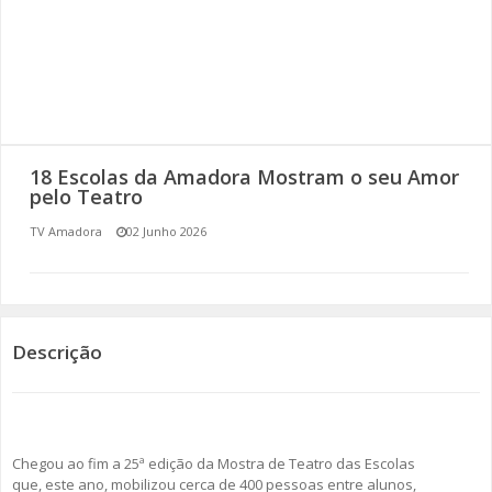
SOMOS TODOS EUROPEUS
ENCONTROS IMAGINÁRIOS
AMADORA LIGA À RESILIÊNCIA
18 Escolas da Amadora Mostram o seu Amor
VEMOS OUVIMOS E LEMOS
pelo Teatro
TV Amadora
02 Junho 2026
(RE) PENSAMENTOS
ECOMOVE-TE
HISTÓRIAS DE ABRIL
Descrição
Chegou ao fim a 25ª edição da Mostra de Teatro das Escolas
que, este ano, mobilizou cerca de 400 pessoas entre alunos,