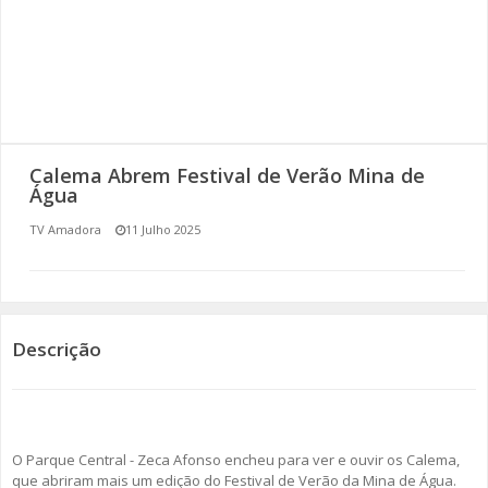
SOMOS TODOS EUROPEUS
ENCONTROS IMAGINÁRIOS
AMADORA LIGA À RESILIÊNCIA
Calema Abrem Festival de Verão Mina de
VEMOS OUVIMOS E LEMOS
Água
TV Amadora
11 Julho 2025
(RE) PENSAMENTOS
ECOMOVE-TE
HISTÓRIAS DE ABRIL
Descrição
O Parque Central - Zeca Afonso encheu para ver e ouvir os Calema,
que abriram mais um edição do Festival de Verão da Mina de Água.