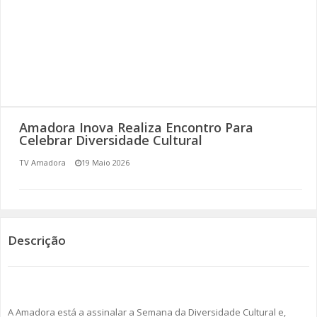
SOMOS TODOS EUROPEUS
ENCONTROS IMAGINÁRIOS
AMADORA LIGA À RESILIÊNCIA
VEMOS OUVIMOS E LEMOS
Amadora Inova Realiza Encontro Para
Celebrar Diversidade Cultural
(RE) PENSAMENTOS
TV Amadora
19 Maio 2026
ECOMOVE-TE
HISTÓRIAS DE ABRIL
Descrição
A Amadora está a assinalar a Semana da Diversidade Cultural e,