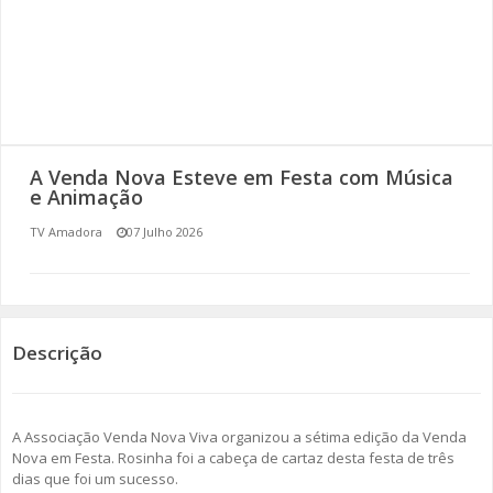
SOMOS TODOS EUROPEUS
ENCONTROS IMAGINÁRIOS
AMADORA LIGA À RESILIÊNCIA
A Venda Nova Esteve em Festa com Música
VEMOS OUVIMOS E LEMOS
e Animação
TV Amadora
07 Julho 2026
(RE) PENSAMENTOS
ECOMOVE-TE
HISTÓRIAS DE ABRIL
Descrição
A Associação Venda Nova Viva organizou a sétima edição da Venda
Nova em Festa. Rosinha foi a cabeça de cartaz desta festa de três
dias que foi um sucesso.