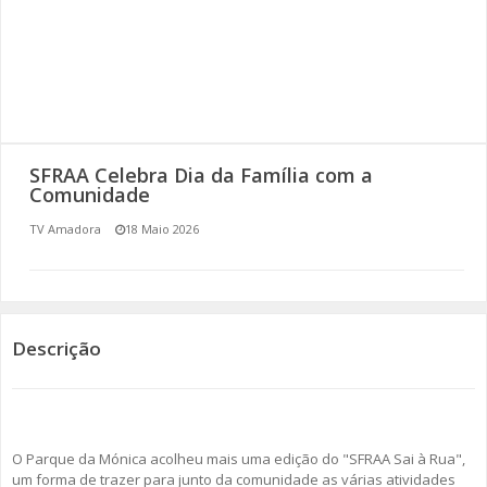
SOMOS TODOS EUROPEUS
ENCONTROS IMAGINÁRIOS
AMADORA LIGA À RESILIÊNCIA
SFRAA Celebra Dia da Família com a
VEMOS OUVIMOS E LEMOS
Comunidade
TV Amadora
18 Maio 2026
(RE) PENSAMENTOS
ECOMOVE-TE
HISTÓRIAS DE ABRIL
Descrição
O Parque da Mónica acolheu mais uma edição do "SFRAA Sai à Rua",
um forma de trazer para junto da comunidade as várias atividades