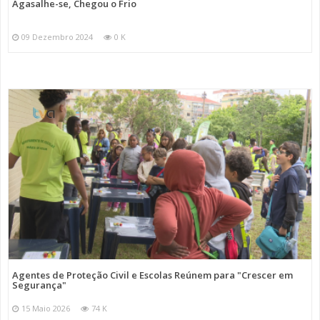
Agasalhe-se, Chegou o Frio
09 Dezembro 2024
0 K
Agentes de Proteção Civil e Escolas Reúnem para "Crescer em
Segurança"
15 Maio 2026
74 K