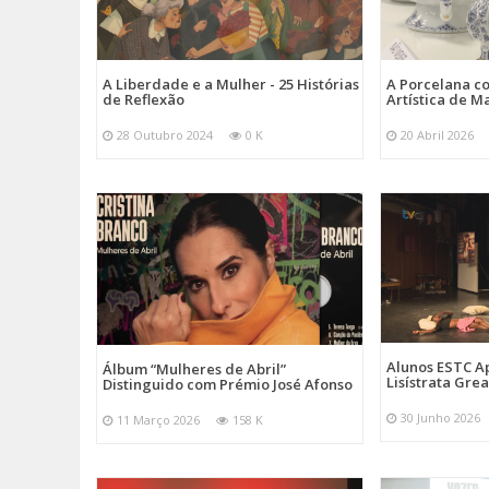
A Liberdade e a Mulher - 25 Histórias
A Porcelana c
de Reflexão
Artística de M
28 Outubro 2024
0 K
20 Abril 2026
Alunos ESTC 
Álbum “Mulheres de Abril”
Lisístrata Gre
Distinguido com Prémio José Afonso
30 Junho 2026
11 Março 2026
158 K