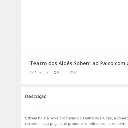
SOMOS TODOS EUROPEUS
ENCONTROS IMAGINÁRIOS
AMADORA LIGA À RESILIÊNCIA
VEMOS OUVIMOS E LEMOS
Teatro dos Aloés Sobem ao Palco com 
(RE) PENSAMENTOS
TV Amadora
18 Junho 2025
ECOMOVE-TE
HISTÓRIAS DE ABRIL
Descrição
Estreia hoje a nova produção do Teatro dos Aloés, a comé
recebem esta peça, que promete refletir sobre o presente 