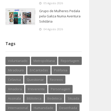
05 Agosto 2026
Grupo de Mulheres Pedala
pela Galiza Numa Aventura
Solidária
04 Agosto 2026
Tags
Voluntariado
Metropolitana
Reportagem
Miradouro
EnCantadas
Polifonia
Celavisa
Questionar
Recreios
Amadora
Irreverente
Personagem
Assinala
Biblioteca
Bedeteca
Situada
Internacional
Humanidade
Desenhada