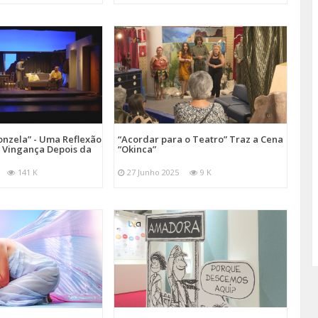
onzela” - Uma Reflexão
“Acordar para o Teatro” Traz a Cena
e Vingança Depois da
“Okinca”
141 K
27 Junho 2025
9 K