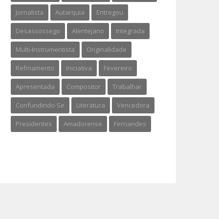
Jornalista
Autarquia
Entregou
Desassossego
Alentejano
Integrada
Multi-Instrumentista
Originalidade
Refinamento
Iniciativa
Fevereiro
Apresentada
Compositor
Trabalhar
Confundindo-Se
Literatura
Vencedora
Presidentes
Amadorense
Fernandes