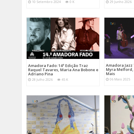
10 Setembro 2024
0 K
29 Junho 2026
Amadora Jazz 
Amadora Fado: 14ª Edição Traz
Myra Melford, 
Raquel Tavares, Maria Ana Bobone e
Mais
Adriano Pina
06 Maio 2025
28 Julho 2026
45 K