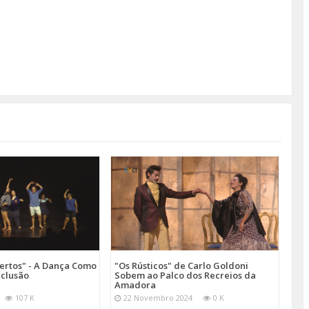
ertos" - A Dança Como
"Os Rústicos" de Carlo Goldoni
nclusão
Sobem ao Palco dos Recreios da
Amadora
107 K
22 Novembro 2024
0 K