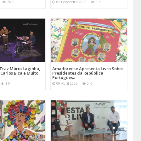
74 K
05 Fevereiro 2025
0 K
Traz Mário Laginha,
Amadorense Apresenta Livro Sobre
Carlos Bica e Muito
Presidentes da República
Portuguesa
1 K
09 Abril 2025
0 K