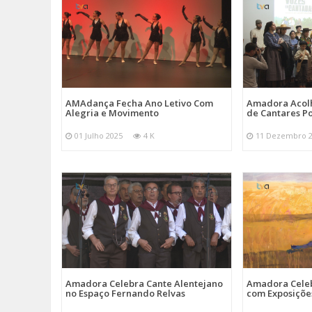
AMAdança Fecha Ano Letivo Com
Amadora Acolh
Alegria e Movimento
de Cantares Po
01 Julho 2025
4 K
11 Dezembro 
Amadora Celebra Cante Alentejano
Amadora Celeb
no Espaço Fernando Relvas
com Exposiçõe