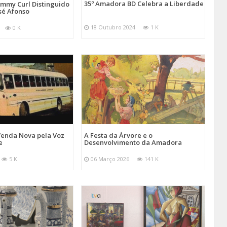
35º Amadora BD Celebra a Liberdade
emmy Curl Distinguido
sé Afonso
18 Outubro 2024
1 K
0 K
Venda Nova pela Voz
A Festa da Árvore e o
e
Desenvolvimento da Amadora
5 K
06 Março 2026
141 K