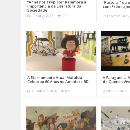
“Anna nos Trópicos” Relembra a
“Pastoral” de 
Importância da Literatura da
com Prémio Jo
Sociedade
19 Março 2025
0 K
17 Março 2025
A Eternamente Atual Mafalda
A Falagueira-
Celebrou 60 Anos no Amadora BD
de Quem a Viv
30 Outubro 2024
0 K
08 Julho 2025