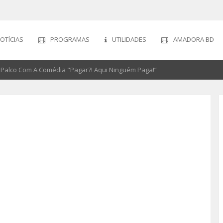
OTÍCIAS
PROGRAMAS
UTILIDADES
AMADORA BD
Palco Com A Comédia "Pagar?! Aqui Ninguém Paga!”