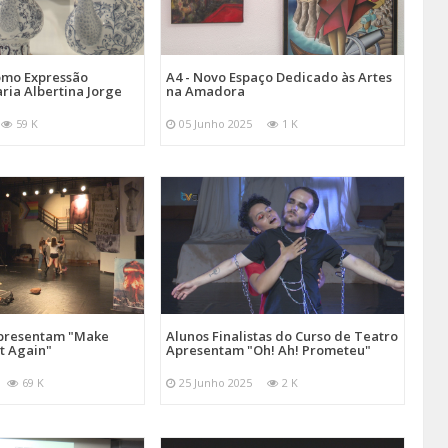
omo Expressão
A4 - Novo Espaço Dedicado às Artes
aria Albertina Jorge
na Amadora
59 K
05 Junho 2025
1 K
Apresentam "Make
Alunos Finalistas do Curso de Teatro
at Again"
Apresentam "Oh! Ah! Prometeu"
69 K
25 Junho 2025
2 K